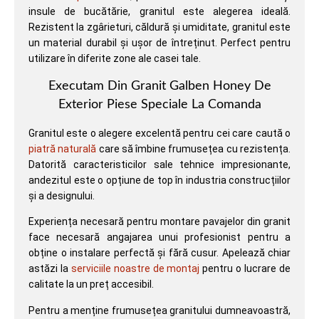
insule de bucătărie, granitul este alegerea ideală.
Rezistent la zgârieturi, căldură și umiditate, granitul este
un material durabil și ușor de întreținut. Perfect pentru
utilizare în diferite zone ale casei tale.
Executam Din Granit Galben Honey De
Exterior Piese Speciale La Comanda
Granitul este o alegere excelentă pentru cei care caută o
piatră naturală
care să îmbine frumusețea cu rezistența.
Datorită caracteristicilor sale tehnice impresionante,
andezitul este o opțiune de top în industria construcțiilor
și a designului.
Experiența necesară pentru montare pavajelor din granit
face necesară angajarea unui profesionist pentru a
obține o instalare perfectă și fără cusur. Apelează chiar
astăzi la
serviciile noastre de montaj
pentru o lucrare de
calitate la un preț accesibil.
Pentru a menține frumusețea granitului dumneavoastră,