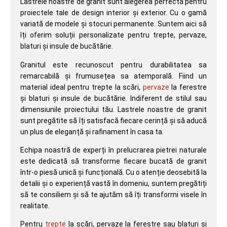
Lastrele noastre de granit sunt alegerea perfectă pentru
proiectele tale de design interior și exterior. Cu o gamă
variată de modele și stocuri permanente. Suntem aici să
îți oferim soluții personalizate pentru trepte, pervaze,
blaturi și insule de bucătărie.
Granitul este recunoscut pentru durabilitatea sa
remarcabilă și frumusețea sa atemporală. Fiind un
material ideal pentru trepte la scări,
pervaze
la ferestre
și blaturi și insule de bucătărie. Indiferent de stilul sau
dimensiunile proiectului tău. Lastrele noastre de granit
sunt pregătite să îți satisfacă fiecare cerință și să aducă
un plus de eleganță și rafinament în casa ta.
Echipa noastră de experți în prelucrarea pietrei naturale
este dedicată să transforme fiecare bucată de granit
într-o piesă unică și funcțională. Cu o atenție deosebită la
detalii și o experiență vastă în domeniu, suntem pregătiți
să te consiliem și să te ajutăm să îți transformi visele în
realitate.
Pentru
trepte
la scări, pervaze la ferestre sau blaturi și