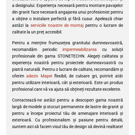
a designului. Experiența necesară pentru montare pavajelor
din granit face necesară angajarea unui profesionist pentru
a obține o instalare perfectă și fără cusur. Apelează chiar
astăzi la
serviciile noastre de montaj
pentru o lucrare de
calitate la un preț accesibil.
Pentru a menține frumusețea granitului dumneavoastră,
recomandăm periodic
impermeabilizarea
cu soluții
profesionale din gama STONETECHN. Alegeți calitatea și
experiența noastră pentru proiectele dumneavoastră cu
piatră naturală. Pentru o lucrare de calitate, recomandăm și
oferim
adeziv Mapei
flexibil, de culoare gri, potrivit atât
pentru utilizare interioară, cât și exterioară. Este un produs
profesional care vă va ajuta să obțineți rezultate excelente.
Contactează-ne astăzi pentru a descoperi gama noastră
largă de modele și stocuri permanente de lastre de granit și
pentru a începe proiectul tău de amenajare interioară și
exterioară. Cu profesionalism și pasiune pentru detalii,
suntem aici să facem visul tău de design să devină realitate!