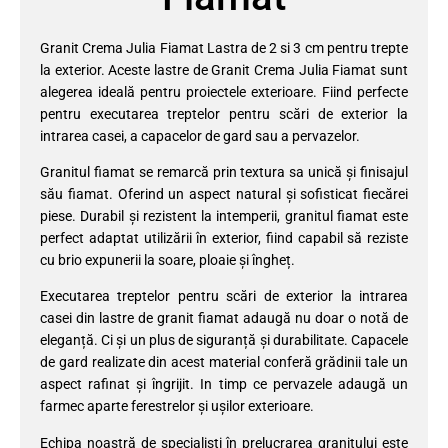
Granit Crema Julia Fiamat Lastra de 2 si 3 cm pentru trepte
la exterior. Aceste lastre de Granit Crema Julia Fiamat sunt
alegerea ideală pentru proiectele exterioare. Fiind perfecte
pentru executarea treptelor pentru scări de exterior la
intrarea casei, a capacelor de gard sau a pervazelor.
Granitul fiamat se remarcă prin textura sa unică și finisajul
său fiamat. Oferind un aspect natural și sofisticat fiecărei
piese. Durabil și rezistent la intemperii, granitul fiamat este
perfect adaptat utilizării în exterior, fiind capabil să reziste
cu brio expunerii la soare, ploaie și îngheț.
Executarea treptelor pentru scări de exterior la intrarea
casei din lastre de granit fiamat adaugă nu doar o notă de
eleganță. Ci și un plus de siguranță și durabilitate. Capacele
de gard realizate din acest material conferă grădinii tale un
aspect rafinat și îngrijit. In timp ce pervazele adaugă un
farmec aparte ferestrelor și ușilor exterioare.
Echipa noastră de specialiști în prelucrarea granitului este