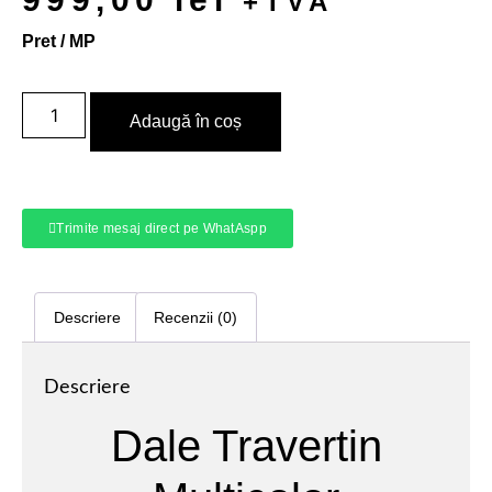
+TVA
Pret / MP
Adaugă în coș
Trimite mesaj direct pe WhatAspp
Descriere
Recenzii (0)
Descriere
Dale Travertin