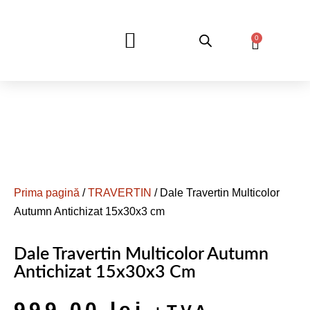
0
DESPRE NOI
Prima pagină
/
TRAVERTIN
/ Dale Travertin Multicolor
Autumn Antichizat 15x30x3 cm
Dale Travertin Multicolor Autumn
Antichizat 15x30x3 Cm
999,00
lei