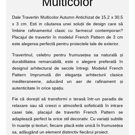
Multicolor
Dale Travertin Multicolor Autumn Antichizat de 15,2 x 30,5
x 3 cm. Esti in căutarea unei soluții de design care să
îmbine rafinamentul clasic cu farmecul contemporan?
Placajul de travertin în modelul French Pattern de 3 cm
este alegerea perfectă pentru proiectele tale de exterior.
Travertinul, celebru pentru frumusețea sa naturală și
durabilitatea remarcabilă, este o alegere preferată în
designul arhitectural de secole întregi. Modelul French
Pattern împrumută din eleganța arhitecturii clasice
mediteraneene, aducând un aer de rafinament și
autenticitate în orice spațiu.
Fie că dorești să transformi o terasă într-un paradis de
relaxare sau să creezi o atmosferă sofisticată în intrare
casei tale, placajul de travertin French Pattern se
adaptează perfect la orice stil decorativ. Cu variații subtile
în nuanțe și texturi, fiecare placă este unică în frumusețea
sa, adăugând un element distinctiv fiecărui proiect.