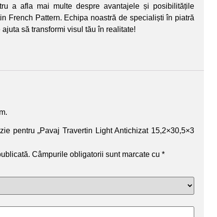
ru a afla mai multe despre avantajele și posibilitățile
tin French Pattern. Echipa noastră de specialiști în piatră
 ajuta să transformi visul tău în realitate!
um.
nzie pentru „Pavaj Travertin Light Antichizat 15,2×30,5×3
publicată.
Câmpurile obligatorii sunt marcate cu
*