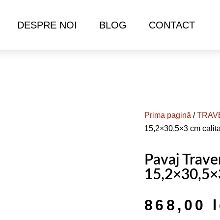
DESPRE NOI
BLOG
CONTACT
Prima pagină
/
TRAV
15,2×30,5×3 cm cali
Pavaj Trave
15,2×30,5×
868,00