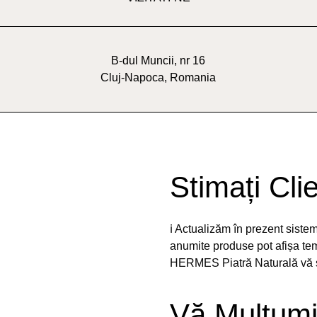
B-dul Muncii, nr 16
Cluj-Napoca, Romania
Stimați Clie
ℹ️ Actualizăm în prezent sist
anumite produse pot afișa temp
HERMES Piatră Naturală vă st
Vă Mulțumi