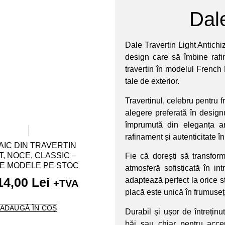
Dale
Dale Travertin Light Antichi
design care să îmbine raf
travertin în modelul French
tale de exterior.
Travertinul, celebru pentru 
alegere preferată în design
împrumută din eleganța ar
rafinament și autenticitate în
IC DIN TRAVERTIN
T, NOCE, CLASSIC –
Fie că dorești să transfor
E MODELE PE STOC
atmosferă sofisticată în in
14,00
Lei
adaptează perfect la orice sti
+TVA
placă este unică în frumuseț
ADAUGĂ ÎN COȘ
Durabil și ușor de întreținut
băi sau chiar pentru acce