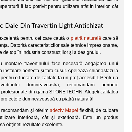
peratură îl fac potrivit pentru utilizare atât în interior, cât
 Dale Din Travertin Light Antichizat
 excelentă pentru cei care caută o
piatră naturală
care să
nța. Datorită caracteristicilor sale tehnice impresionante,
 de top în industria construcțiilor și a designului.
u montare travertinului face necesară angajarea unui
o instalare perfectă și fără cusur. Apelează chiar astăzi la
pentru o lucrare de calitate la un preț accesibil. Pentru a
vertinului dumneavoastră, recomandăm periodic
ii profesionale din gama STONETECHN. Alegeți calitatea
 proiectele dumneavoastră cu piatră naturală!
e, recomandăm și oferim
adeziv Mapei
flexibil, de culoare
utilizare interioară, cât și exterioară. Este un produs
să obțineți rezultate excelente.