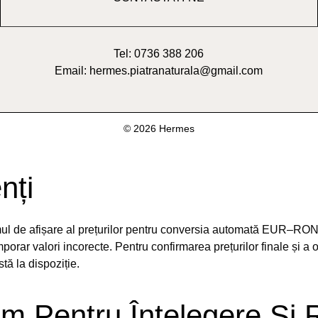
Tel: 0736 388 206
Email: hermes.piatranaturala@gmail.com
© 2026 Hermes
nți
emul de afișare al prețurilor pentru conversia automată EUR–RON
orar valori incorecte. Pentru confirmarea prețurilor finale și a 
ă la dispoziție.
m Pentru Înțelegere Și 