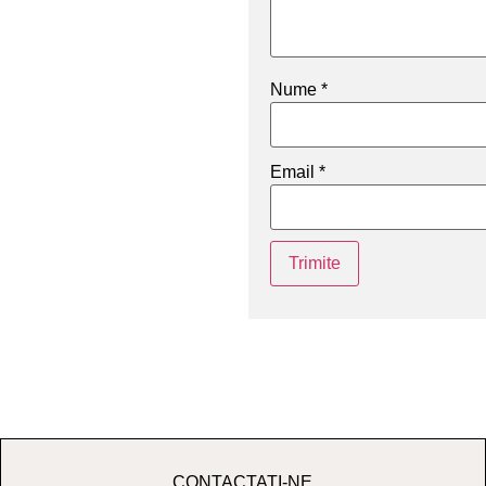
Nume
*
Email
*
CONTACTATI-NE