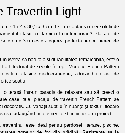
 Travertin Light
zat de 15,2 x 30,5 x 3 cm. Esti in căutarea unei soluții de
inamentul clasic cu farmecul contemporan? Placajul de
 Pattern de 3 cm este alegerea perfectă pentru proiectele
frumusețea sa naturală și durabilitatea remarcabilă, este o
ul arhitectural de secole întregi. Modelul French Pattern
hitecturii clasice mediteraneene, aducând un aer de
 orice spațiu.
mi o terasă într-un paradis de relaxare sau să creezi o
trare casei tale, placajul de travertin French Pattern se
l decorativ. Cu variații subtile în nuanțe și texturi, fiecare
ea sa, adăugând un element distinctiv fiecărui proiect.
, travertinul este ideal pentru pardoseli, terase, piscine,
ntuarea zonelor de foc din grădină. Rezistența sa la