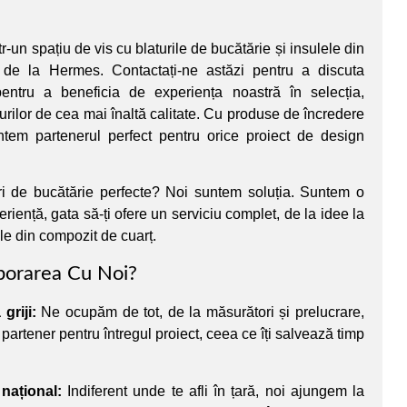
r-un spațiu de vis cu blaturile de bucătărie și insulele din
 de la Hermes. Contactați-ne astăzi pentru a discuta
pentru a beneficia de experiența noastră în selecția,
turilor de cea mai înaltă calitate. Cu produse de încredere
untem partenerul perfect pentru orice proiect de design
uri de bucătărie perfecte? Noi suntem soluția. Suntem o
riență, gata să-ți ofere un serviciu complet, de la idee la
ule din compozit de cuarț.
borarea Cu Noi?
griji:
Ne ocupăm de tot, de la măsurători și prelucrare,
 partener pentru întregul proiect, ceea ce îți salvează timp
 național:
Indiferent unde te afli în țară, noi ajungem la