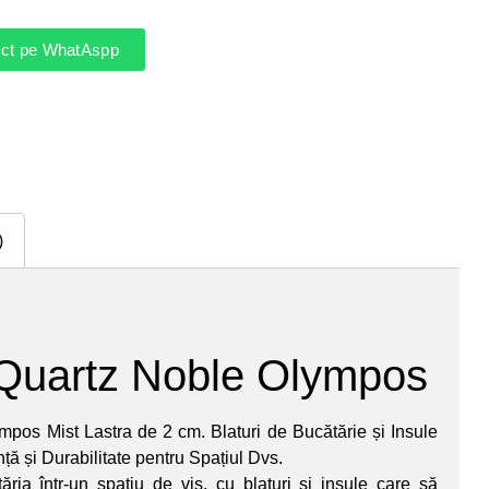
rect pe WhatAspp
)
Quartz Noble Olympos
pos Mist Lastra de 2 cm. Blaturi de Bucătărie și Insule
ă și Durabilitate pentru Spațiul Dvs.
tăria într-un spațiu de vis, cu blaturi și insule care să