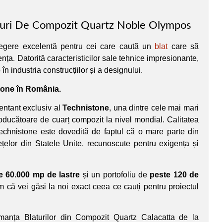
aturi De Compozit Quartz Noble Olympos
egere excelentă pentru cei care caută un
blat
care să
nța. Datorită caracteristicilor sale tehnice impresionante,
în industria construcțiilor și a designului.
stone în România.
entant exclusiv al
Technistone
, una dintre cele mai mari
oducătoare de cuarț compozit la nivel mondial. Calitatea
Technistone este dovedită de faptul că o mare parte din
ețelor din Statele Unite, recunoscute pentru exigența și
e 60.000 mp de lastre
și un portofoliu de
peste 120 de
ăm că vei găsi la noi exact ceea ce cauți pentru proiectul
rmanța Blaturilor din Compozit Quartz Calacatta de la