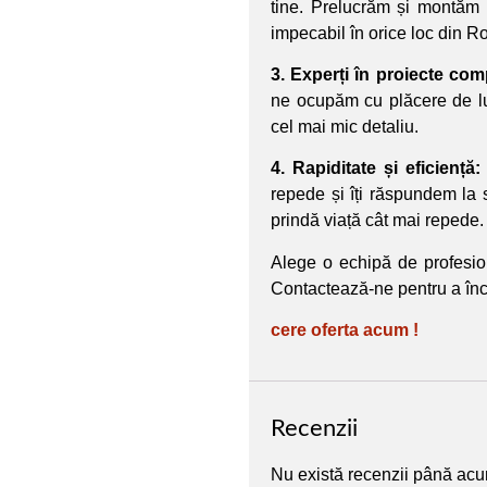
tine. Prelucrăm și montăm b
impecabil în orice loc din 
3. Experți în proiecte com
ne ocupăm cu plăcere de luc
cel mai mic detaliu.
4. Rapiditate și eficiență:
repede și îți răspundem la s
prindă viață cât mai repede.
Alege o echipă de profesion
Contactează-ne pentru a în
cere oferta acum !
Recenzii
Nu există recenzii până ac