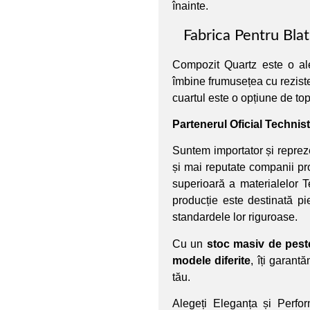
înainte.
Fabrica Pentru Bl
Compozit Quartz este o al
îmbine frumusețea cu reziste
cuartul este o opțiune de top 
Partenerul Oficial Techni
Suntem importator și reprez
și mai reputate companii pr
superioară a materialelor 
producție este destinată pi
standardele lor riguroase.
Cu un
stoc masiv de pest
modele diferite
, îți garant
tău.
Alegeți Eleganța și Perfo