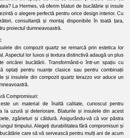
atea? La Hermes, vă oferim blaturi de bucătărie și insule
ezintă o alegere perfectă pentru orice design interior. Cu
ători, consultanță și montaj disponibile în toată țara,
tru proiectul dumneavoastră.
:
nsulele din compozit quartz se remarcă prin estetica lor
l. Aspectul lor luxos și textura distinctivă adaugă un plus
te oricărei bucătării. Transformând-o într-un spațiu cu
că optați pentru nuanțe clasice sau pentru combinații
rile și insulele din compozit quartz terazzo vor aduce un
umneavoastră.
Fără Compromisuri:
ste un material de înaltă calitate, cunoscut pentru
sa la uzură și deteriorare. Blaturile și insulele din acest
 pete, zgârieturi și căldură. Asigurându-vă că vor păstra
lungul timpului. Alegeți durabilitatea fără compromisuri și
 bucătărie care să vă servească pentru mulți ani de acum