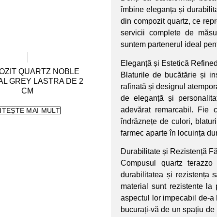
îmbine eleganța și durabilit
din compozit quartz, ce repr
servicii complete de măsur
suntem partenerul ideal pen
Eleganță și Estetică Refined
OZIT QUARTZ NOBLE
Blaturile de bucătărie și i
AL GREY LASTRA DE 2
rafinată și designul atempora
CM
de eleganță și personalita
adevărat remarcabil. Fie 
ITEȘTE MAI MULT
îndrăznețe de culori, blatu
farmec aparte în locuința d
Durabilitate și Rezistență 
Compusul quartz terazzo e
durabilitatea și rezistența 
material sunt rezistente la
aspectul lor impecabil de-a 
bucurați-vă de un spațiu de