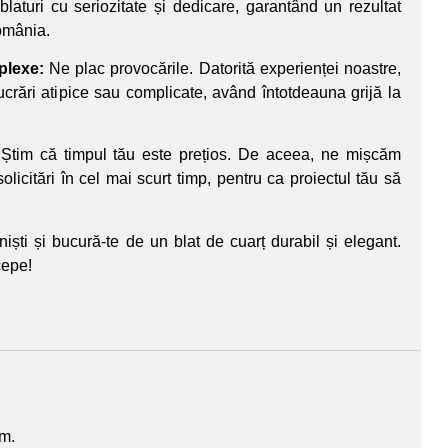
laturi cu seriozitate și dedicare, garantând un rezultat
România.
plexe:
Ne plac provocările. Datorită experienței noastre,
rări atipice sau complicate, având întotdeauna grijă la
Știm că timpul tău este prețios. De aceea, ne mișcăm
olicitări în cel mai scurt timp, pentru ca proiectul tău să
iști și bucură-te de un blat de cuarț durabil și elegant.
cepe!
um.