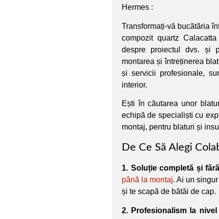
Hermes :
Transformați-vă bucătăria înt
compozit quartz Calacatta
despre proiectul dvs. și 
montarea și întreținerea bla
și servicii profesionale, s
interior.
Ești în căutarea unor blat
echipă de specialiști cu expe
montaj, pentru blaturi și ins
De Ce Să Alegi Cola
1. Soluție completă și fără 
până la montaj
. Ai un singur
și te scapă de bătăi de cap.
2. Profesionalism la nivel