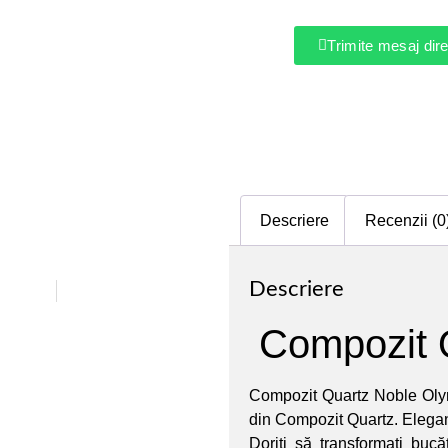
Trimite mesaj di
Descriere
Recenzii (0
Descriere
Compozit 
Compozit Quartz Noble Olym
din Compozit Quartz. Eleganț
Doriți să transformați bucă