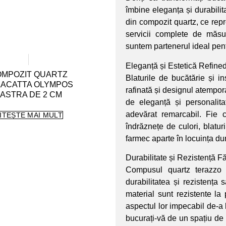
îmbine eleganța și durabilit
din compozit quartz, ce repr
servicii complete de măsur
suntem partenerul ideal pen
Eleganță și Estetică Refined
MPOZIT QUARTZ
Blaturile de bucătărie și i
ACATTA OLYMPOS
rafinată și designul atempora
ASTRA DE 2 CM
de eleganță și personalita
adevărat remarcabil. Fie 
ITEȘTE MAI MULT
îndrăznețe de culori, blatu
farmec aparte în locuința d
Durabilitate și Rezistență 
Compusul quartz terazzo e
durabilitatea și rezistența 
material sunt rezistente la
aspectul lor impecabil de-a 
bucurați-vă de un spațiu de