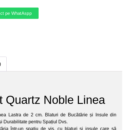
rect pe WhatAspp
)
 Quartz Noble Linea
ea Lastra de 2 cm. Blaturi de Bucătărie și Insule din
 Durabilitate pentru Spațiul Dvs.
tăria într-un spațiu de vis, cu blaturi și insule care să