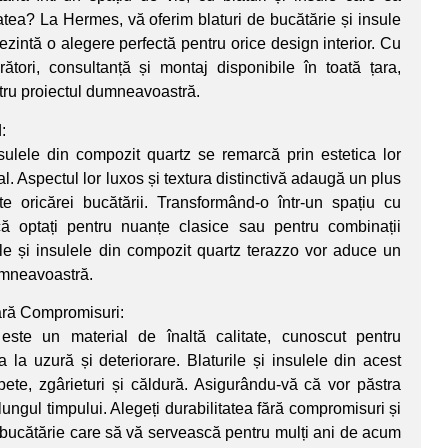
atea? La Hermes, vă oferim blaturi de bucătărie și insule
ezintă o alegere perfectă pentru orice design interior. Cu
ători, consultanță și montaj disponibile în toată țara,
tru proiectul dumneavoastră.
:
nsulele din compozit quartz se remarcă prin estetica lor
l. Aspectul lor luxos și textura distinctivă adaugă un plus
te oricărei bucătării. Transformând-o într-un spațiu cu
că optați pentru nuanțe clasice sau pentru combinații
rile și insulele din compozit quartz terazzo vor aduce un
umneavoastră.
Fără Compromisuri:
ste un material de înaltă calitate, cunoscut pentru
sa la uzură și deteriorare. Blaturile și insulele din acest
 pete, zgârieturi și căldură. Asigurându-vă că vor păstra
lungul timpului. Alegeți durabilitatea fără compromisuri și
 bucătărie care să vă servească pentru mulți ani de acum