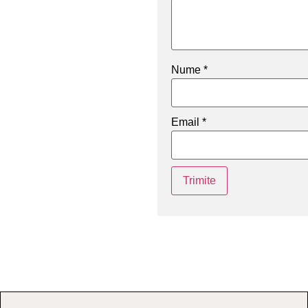
Nume
*
Email
*