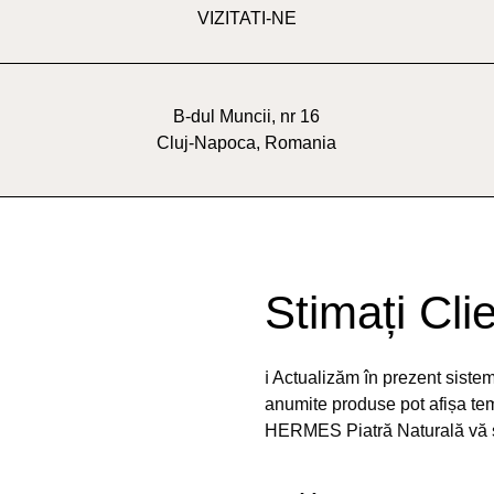
VIZITATI-NE
B-dul Muncii, nr 16
Cluj-Napoca, Romania
Stimați Clie
ℹ️ Actualizăm în prezent sist
anumite produse pot afișa temp
HERMES Piatră Naturală vă st