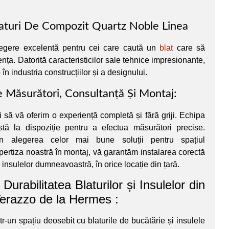
laturi De Compozit Quartz Noble Linea
egere excelentă pentru cei care caută un
blat
care să
nța. Datorită caracteristicilor sale tehnice impresionante,
în industria construcțiilor și a designului.
 Măsurători, Consultanță Și Montaj:
să vă oferim o experiență completă și fără griji. Echipa
stă la dispoziție pentru a efectua măsurători precise.
în alegerea celor mai bune soluții pentru spațiul
ertiza noastră în montaj, vă garantăm instalarea corectă
i insulelor dumneavoastră, în orice locație din țară.
Durabilitatea Blaturilor și Insulelor din
erazzo de la Hermes :
tr-un spațiu deosebit cu blaturile de bucătărie și insulele