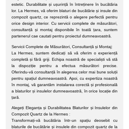
estetic. Durabilitate și ușurință în întreținere în bucătăria
lor. La Hermes, vă oferim blaturi de bucătărie și insule din
compozit quartz, ce reprezintă o alegere perfectă pentru
orice design interior. Cu servicii complete de măsurători,
consultanță și montaj disponibile în toată țara, suntem
partenerul cae cautati pentru proiectul dumneavoastră.
Servicii Complete de Măsurători, Consultanță și Montaj:
La Hermes, suntem dedicați să vă oferim o experiență
completă și fără griji. Echipa noastră de specialiști vă stă
la dispoziție pentru a efectua măsurători precise.
Oferindu-vă consultanță în alegerea celor mai bune soluții
pentru spațiul dumneavoastră. Apoi, cu expertiza noastră
în montaj, vă garantăm instalarea corectă și profesională
a blaturilor și insulelor dumneavoastră, în orice locație din
țară.
Alegeți Eleganța și Durabilitatea Blaturilor și Insulelor din
Compozit Quartz de la Hermes :
Transformați-vă bucătăria într-un spațiu deosebit cu
blaturile de bucătărie și insulele din compozit quartz de la