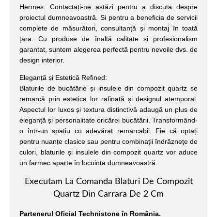
Hermes. Contactați-ne astăzi pentru a discuta despre
proiectul dumneavoastră. Si pentru a beneficia de servicii
complete de măsurători, consultanță și montaj în toată
țara. Cu produse de înaltă calitate și profesionalism
garantat, suntem alegerea perfectă pentru nevoile dvs. de
design interior.
Eleganță și Estetică Refined:
Blaturile de bucătărie și insulele din compozit quartz se
remarcă prin estetica lor rafinată și designul atemporal.
Aspectul lor luxos și textura distinctivă adaugă un plus de
eleganță și personalitate oricărei bucătării. Transformând-
o într-un spațiu cu adevărat remarcabil. Fie că optați
pentru nuanțe clasice sau pentru combinații îndrăznețe de
culori, blaturile și insulele din compozit quartz vor aduce
un farmec aparte în locuința dumneavoastră.
Executam La Comanda Blaturi De Compozit
Quartz Din Carrara De 2 Cm
Partenerul Oficial Technistone în România.