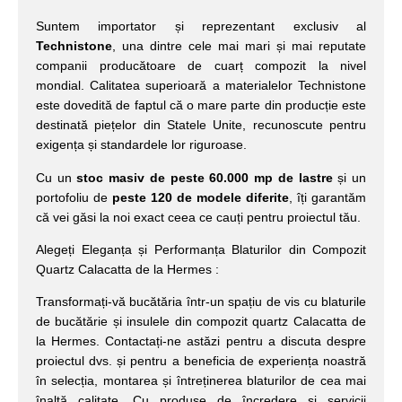
Suntem importator și reprezentant exclusiv al
Technistone
, una dintre cele mai mari și mai reputate
companii producătoare de cuarț compozit la nivel
mondial. Calitatea superioară a materialelor Technistone
este dovedită de faptul că o mare parte din producție este
destinată piețelor din Statele Unite, recunoscute pentru
exigența și standardele lor riguroase.
Cu un
stoc masiv de peste 60.000 mp de lastre
și un
portofoliu de
peste 120 de modele diferite
, îți garantăm
că vei găsi la noi exact ceea ce cauți pentru proiectul tău.
Alegeți Eleganța și Performanța Blaturilor din Compozit
Quartz Calacatta de la Hermes :
Transformați-vă bucătăria într-un spațiu de vis cu blaturile
de bucătărie și insulele din compozit quartz Calacatta de
la Hermes. Contactați-ne astăzi pentru a discuta despre
proiectul dvs. și pentru a beneficia de experiența noastră
în selecția, montarea și întreținerea blaturilor de cea mai
înaltă calitate. Cu produse de încredere și servicii