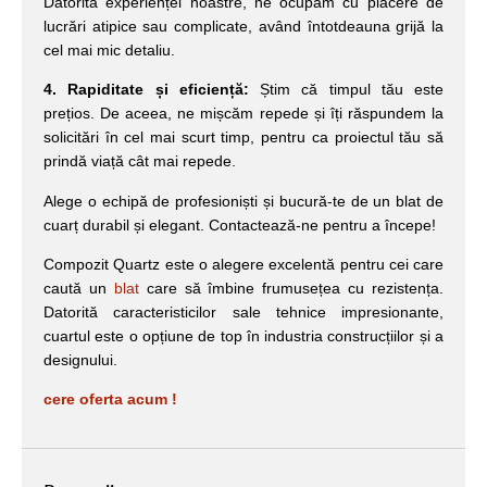
Datorită experienței noastre, ne ocupăm cu plăcere de
lucrări atipice sau complicate, având întotdeauna grijă la
cel mai mic detaliu.
4. Rapiditate și eficiență:
Știm că timpul tău este
prețios. De aceea, ne mișcăm repede și îți răspundem la
solicitări în cel mai scurt timp, pentru ca proiectul tău să
prindă viață cât mai repede.
Alege o echipă de profesioniști și bucură-te de un blat de
cuarț durabil și elegant. Contactează-ne pentru a începe!
Compozit Quartz este o alegere excelentă pentru cei care
caută un
blat
care să îmbine frumusețea cu rezistența.
Datorită caracteristicilor sale tehnice impresionante,
cuartul este o opțiune de top în industria construcțiilor și a
designului.
cere oferta acum !