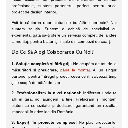
profesionale, suntem partenerul perfect pentru orice
proiect de design interior.
Ești în căutarea unor blaturi de bucătărie perfecte? Noi
suntem soluția. Suntem o echipă de specialiști cu
experiență, gata să-ți ofere un serviciu complet, de la idee
la montaj, pentru blaturi și insule din compozit de cuarț.
De Ce Să Alegi Colaborarea Cu Noi?
1. Soluție completă și fără griji:
Ne ocupăm de tot, de la
măsurători și prelucrare,
până la montaj
. Ai un singur
partener pentru întregul proiect, ceea ce îți salvează timp
și te scapă de bătăi de cap.
2. Profesionalism la nivel național:
Indiferent unde te
afli în țară, noi ajungem la tine. Prelucrăm și montăm
blaturi cu seriozitate și dedicare, garantând un rezultat
impecabil în orice loc din România.
3. Experți în proiecte complexe:
Ne plac provocările.