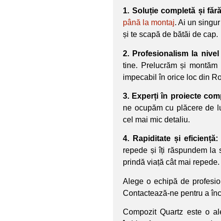
1. Soluție completă și fără 
până la montaj
. Ai un singur
și te scapă de bătăi de cap.
2. Profesionalism la nivel
tine. Prelucrăm și montăm b
impecabil în orice loc din 
3. Experți în proiecte com
ne ocupăm cu plăcere de luc
cel mai mic detaliu.
4. Rapiditate și eficiență:
repede și îți răspundem la s
prindă viață cât mai repede.
Alege o echipă de profesion
Contactează-ne pentru a în
Compozit Quartz este o al