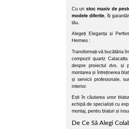
Cu un
stoc masiv de pest
modele diferite
, îți garant
tău.
Alegeți Eleganța și Perfo
Hermes :
Transformați-vă bucătăria înt
compozit quartz Calacatta
despre proiectul dvs. și 
montarea și întreținerea bla
și servicii profesionale, s
interior.
Ești în căutarea unor blat
echipă de specialiști cu expe
montaj, pentru blaturi și ins
De Ce Să Alegi Cola