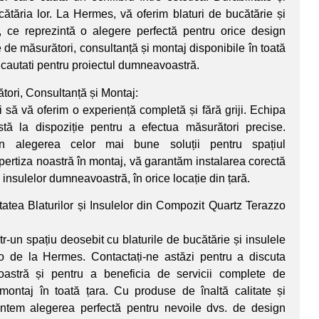
ucătăria lor. La Hermes, vă oferim blaturi de bucătărie și
, ce reprezintă o alegere perfectă pentru orice design
e de măsurători, consultanță și montaj disponibile în toată
 cautati pentru proiectul dumneavoastră.
tori, Consultanță și Montaj:
să vă oferim o experiență completă și fără griji. Echipa
stă la dispoziție pentru a efectua măsurători precise.
în alegerea celor mai bune soluții pentru spațiul
ertiza noastră în montaj, vă garantăm instalarea corectă
i insulelor dumneavoastră, în orice locație din țară.
tatea Blaturilor și Insulelor din Compozit Quartz Terazzo
tr-un spațiu deosebit cu blaturile de bucătărie și insulele
o de la Hermes. Contactați-ne astăzi pentru a discuta
astră și pentru a beneficia de servicii complete de
 montaj în toată țara. Cu produse de înaltă calitate și
untem alegerea perfectă pentru nevoile dvs. de design