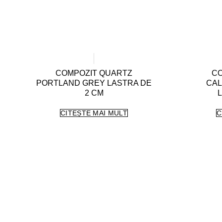
COMPOZIT QUARTZ
CO
PORTLAND GREY LASTRA DE
CAL
2 CM
L
CITEȘTE MAI MULT
C