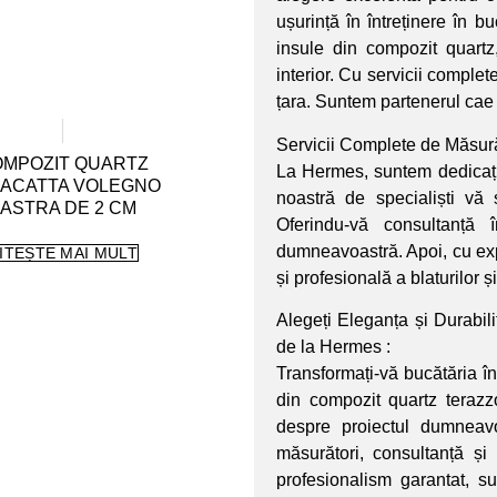
ușurință în întreținere în b
insule din compozit quartz
interior. Cu servicii complet
țara. Suntem partenerul cae
Servicii Complete de Măsură
MPOZIT QUARTZ
La Hermes, suntem dedicați 
ACATTA VOLEGNO
noastră de specialiști vă 
ASTRA DE 2 CM
Oferindu-vă consultanță 
dumneavoastră. Apoi, cu exp
ITEȘTE MAI MULT
și profesională a blaturilor ș
Alegeți Eleganța și Durabili
de la Hermes :
Transformați-vă bucătăria în
din compozit quartz terazz
despre proiectul dumneavo
măsurători, consultanță și
profesionalism garantat, s