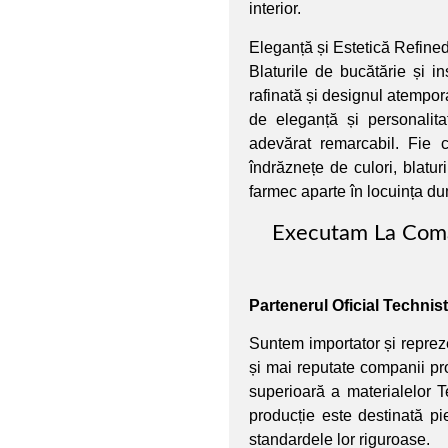
interior.
Eleganță și Estetică Refined
Blaturile de bucătărie și i
rafinată și designul atempora
de eleganță și personalita
adevărat remarcabil. Fie 
îndrăznețe de culori, blatu
farmec aparte în locuința d
Executam La Coma
Partenerul Oficial Techni
Suntem importator și reprez
și mai reputate companii pr
superioară a materialelor 
producție este destinată pi
standardele lor riguroase.