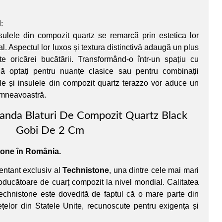
:
nsulele din compozit quartz se remarcă prin estetica lor
l. Aspectul lor luxos și textura distinctivă adaugă un plus
te oricărei bucătării. Transformând-o într-un spațiu cu
că optați pentru nuanțe clasice sau pentru combinații
rile și insulele din compozit quartz terazzo vor aduce un
umneavoastră.
nda Blaturi De Compozit Quartz Black
Gobi De 2 Cm
stone în România.
entant exclusiv al
Technistone
, una dintre cele mai mari
oducătoare de cuarț compozit la nivel mondial. Calitatea
Technistone este dovedită de faptul că o mare parte din
ețelor din Statele Unite, recunoscute pentru exigența și