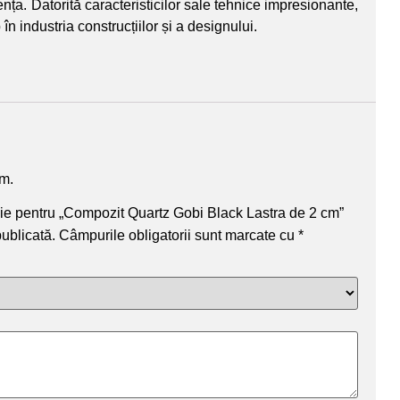
nța. Datorită caracteristicilor sale tehnice impresionante,
în industria construcțiilor și a designului.
um.
nzie pentru „Compozit Quartz Gobi Black Lastra de 2 cm”
publicată.
Câmpurile obligatorii sunt marcate cu
*