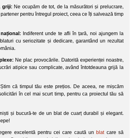
griji:
Ne ocupăm de tot, de la măsurători și prelucrare,
 partener pentru întregul proiect, ceea ce îți salvează timp
 național:
Indiferent unde te afli în țară, noi ajungem la
laturi cu seriozitate și dedicare, garantând un rezultat
România.
plexe:
Ne plac provocările. Datorită experienței noastre,
rări atipice sau complicate, având întotdeauna grijă la
Știm că timpul tău este prețios. De aceea, ne mișcăm
olicitări în cel mai scurt timp, pentru ca proiectul tău să
iști și bucură-te de un blat de cuarț durabil și elegant.
cepe!
egere excelentă pentru cei care caută un
blat
care să