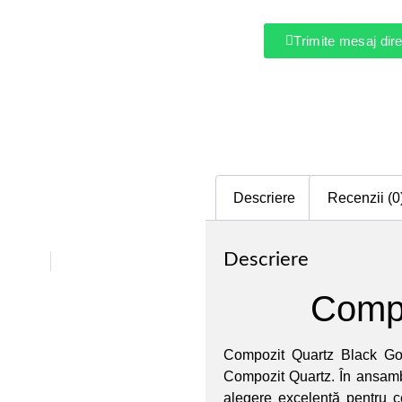
Trimite mesaj di
Descriere
Recenzii (0
Descriere
Compo
Compozit Quartz Black Gob
Compozit Quartz. În ansambl
alegere excelentă pentru ce