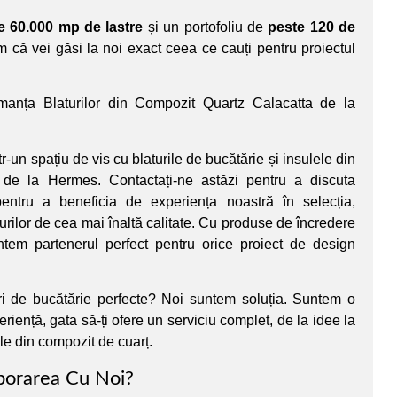
e 60.000 mp de lastre
și un portofoliu de
peste 120 de
ăm că vei găsi la noi exact ceea ce cauți pentru proiectul
rmanța Blaturilor din Compozit Quartz Calacatta de la
r-un spațiu de vis cu blaturile de bucătărie și insulele din
 de la Hermes. Contactați-ne astăzi pentru a discuta
pentru a beneficia de experiența noastră în selecția,
turilor de cea mai înaltă calitate. Cu produse de încredere
untem partenerul perfect pentru orice proiect de design
uri de bucătărie perfecte? Noi suntem soluția. Suntem o
riență, gata să-ți ofere un serviciu complet, de la idee la
ule din compozit de cuarț.
borarea Cu Noi?