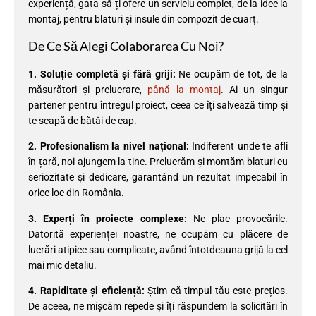
experiență, gata să-ți ofere un serviciu complet, de la idee la
montaj, pentru blaturi și insule din compozit de cuarț.
De Ce Să Alegi Colaborarea Cu Noi?
1. Soluție completă și fără griji:
Ne ocupăm de tot, de la
măsurători și prelucrare,
până la montaj
. Ai un singur
partener pentru întregul proiect, ceea ce îți salvează timp și
te scapă de bătăi de cap.
2. Profesionalism la nivel național:
Indiferent unde te afli
în țară, noi ajungem la tine. Prelucrăm și montăm blaturi cu
seriozitate și dedicare, garantând un rezultat impecabil în
orice loc din România.
3. Experți în proiecte complexe:
Ne plac provocările.
Datorită experienței noastre, ne ocupăm cu plăcere de
lucrări atipice sau complicate, având întotdeauna grijă la cel
mai mic detaliu.
4. Rapiditate și eficiență:
Știm că timpul tău este prețios.
De aceea, ne mișcăm repede și îți răspundem la solicitări în