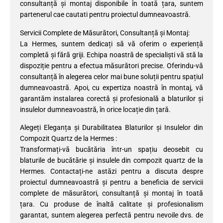
consultanță și montaj disponibile în toată țara, suntem
partenerul cae cautati pentru proiectul dumneavoastră.
Servicii Complete de Măsurători, Consultanță și Montaj:
La Hermes, suntem dedicați să vă oferim o experiență
completă și fără griji. Echipa noastră de specialiști vă stă la
dispoziție pentru a efectua măsurători precise. Oferindu-vă
consultanță în alegerea celor mai bune soluții pentru spațiul
dumneavoastră. Apoi, cu expertiza noastră în montaj, vă
garantăm instalarea corectă și profesională a blaturilor și
insulelor dumneavoastră, în orice locație din țară.
Alegeți Eleganța și Durabilitatea Blaturilor și Insulelor din
Compozit Quartz de la Hermes :
Transformați-vă bucătăria într-un spațiu deosebit cu
blaturile de bucătărie și insulele din compozit quartz de la
Hermes. Contactați-ne astăzi pentru a discuta despre
proiectul dumneavoastră și pentru a beneficia de servicii
complete de măsurători, consultanță și montaj în toată
țara. Cu produse de înaltă calitate și profesionalism
garantat, suntem alegerea perfectă pentru nevoile dvs. de