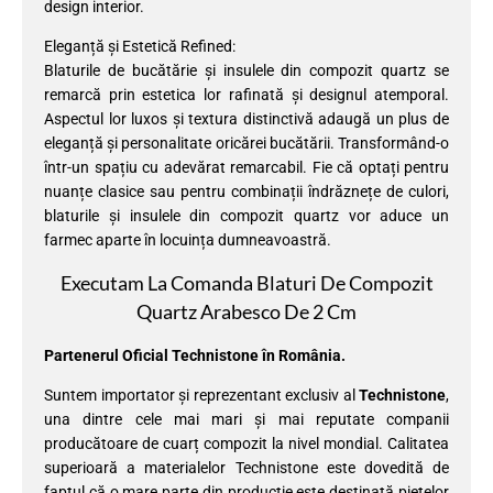
design interior.
Eleganță și Estetică Refined:
Blaturile de bucătărie și insulele din compozit quartz se
remarcă prin estetica lor rafinată și designul atemporal.
Aspectul lor luxos și textura distinctivă adaugă un plus de
eleganță și personalitate oricărei bucătării. Transformând-o
într-un spațiu cu adevărat remarcabil. Fie că optați pentru
nuanțe clasice sau pentru combinații îndrăznețe de culori,
blaturile și insulele din compozit quartz vor aduce un
farmec aparte în locuința dumneavoastră.
Executam La Comanda Blaturi De Compozit
Quartz Arabesco De 2 Cm
Partenerul Oficial Technistone în România.
Suntem importator și reprezentant exclusiv al
Technistone
,
una dintre cele mai mari și mai reputate companii
producătoare de cuarț compozit la nivel mondial. Calitatea
superioară a materialelor Technistone este dovedită de
faptul că o mare parte din producție este destinată piețelor