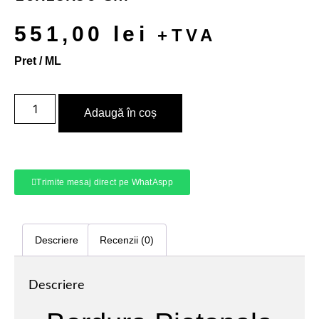
551,00
lei
+TVA
Pret / ML
Adaugă în coș
Trimite mesaj direct pe WhatAspp
Descriere
Recenzii (0)
Descriere