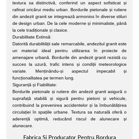
textura sa distinctivă, conferind un aspect sofisticat și
rafinat oricărui mediu urban. Bordurile pietonale și rutiere
din andezit granit se integrează armonios în diverse stiluri
de design urban. De la cele moderne și minimaliste, până
la cele tradiționale și clasice.
Durabilitate Extinsă:
Datorită durabilității sale remarcabile, andezitul granit este
un material ideal pentru utilizarea în proiecte de
amenajare urbană. Bordurile din andezit granit rezistă cu
succes la uzură, trafic intens și condiții meteorologice
variate. Menținându-și aspectul impecabil și
funcționalitatea pe termen lung.
Siguranță și Fiabilitate:
Bordurile pietonale și rutiere din andezit granit asigură o
suprafață stabilă și sigură pentru pietoni și vehicule,
contribuind la prevenirea accidentelor și la îmbunătățirea
circulației în spațiile urbane. Textura sa naturală oferă o
aderență optimă, reducând riscul de alunecare și
alunecare.
Fabrica Si Producator Pentru Bordura