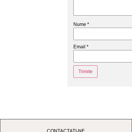
Nume
*
Email
*
CONTACTATI-NE