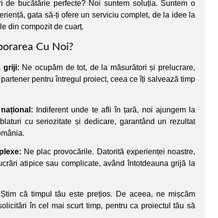
uri de bucătărie perfecte? Noi suntem soluția. Suntem o
riență, gata să-ți ofere un serviciu complet, de la idee la
ule din compozit de cuarț.
borarea Cu Noi?
griji:
Ne ocupăm de tot, de la măsurători și prelucrare,
 partener pentru întregul proiect, ceea ce îți salvează timp
 național:
Indiferent unde te afli în țară, noi ajungem la
laturi cu seriozitate și dedicare, garantând un rezultat
România.
plexe:
Ne plac provocările. Datorită experienței noastre,
rări atipice sau complicate, având întotdeauna grijă la
Știm că timpul tău este prețios. De aceea, ne mișcăm
olicitări în cel mai scurt timp, pentru ca proiectul tău să