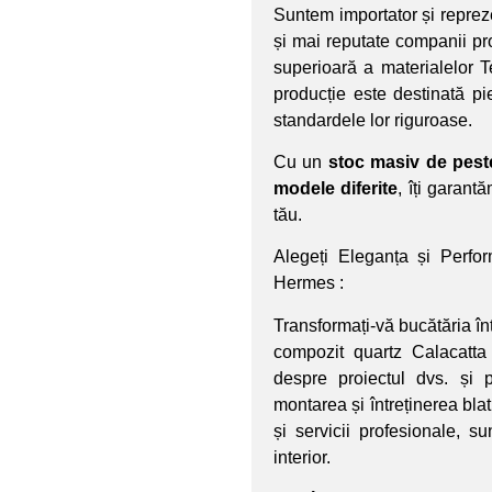
Suntem importator și reprez
și mai reputate companii pr
superioară a materialelor 
producție este destinată pi
standardele lor riguroase.
Cu un
stoc masiv de pest
modele diferite
, îți garant
tău.
Alegeți Eleganța și Perfo
Hermes :
Transformați-vă bucătăria înt
compozit quartz Calacatta
despre proiectul dvs. și 
montarea și întreținerea bla
și servicii profesionale, s
interior.