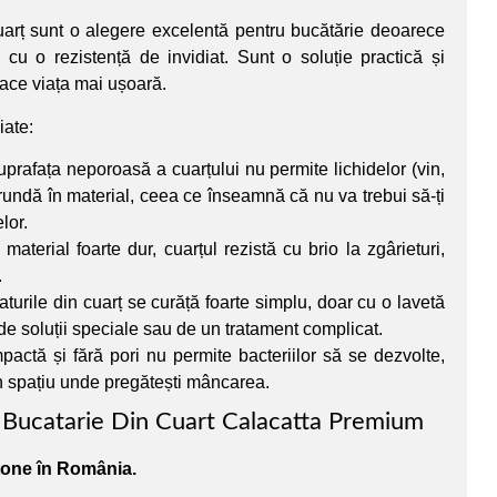
uarț sunt o alegere excelentă pentru bucătărie deoarece
cu o rezistență de invidiat. Sunt o soluție practică și
face viața mai ușoară.
iate:
prafața neporoasă a cuarțului nu permite lichidelor (vin,
ătrundă în material, ceea ce înseamnă că nu va trebui să-ți
elor.
material foarte dur, cuarțul rezistă cu brio la zgârieturi,
.
aturile din cuarț se curăță foarte simplu, doar cu o lavetă
 soluții speciale sau de un tratament complicat.
actă și fără pori nu permite bacteriilor să se dezvolte,
un spațiu unde pregătești mâncarea.
Bucatarie Din Cuart Calacatta Premium
stone în România.