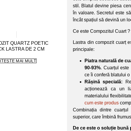
stil. Blatul devine piesa cen
în valoare. Secretul este să 
încât spațiul să devină un loc
Ce este Compozitul Cuart ?
Lastra din compozit cuarț 
ZIT QUARTZ POETIC
K LASTRA DE 2 CM
principale:
Piatra naturală de cu
ITEȘTE MAI MULT
90-93%
. Cuarțul este
ce îi conferă blatului o
Rășină specială:
Re
acționează ca un lia
materialului flexibilit
cum este produs
compo
Combinația dintre cuarțul 
superior, care îmbină frumuse
De ce este o soluție bună 