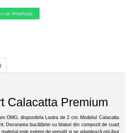
rect pe WhatAspp
)
rt Calacatta Premium
um OMG, disponibila Lastra de 2 cm. Modelul Calacatta
t. Decorarea bucătăriei cu blaturi din compozit de cuarț
material este extrem de versatil și se adaptează oricărui