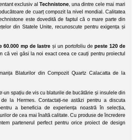
entant exclusiv al
Technistone
, una dintre cele mai mari
oducătoare de cuarț compozit la nivel mondial. Calitatea
Technistone este dovedită de faptul că o mare parte din
ețelor din Statele Unite, recunoscute pentru exigența și
e 60.000 mp de lastre
și un portofoliu de
peste 120 de
ăm că vei găsi la noi exact ceea ce cauți pentru proiectul
rmanța Blaturilor din Compozit Quartz Calacatta de la
r-un spațiu de vis cu blaturile de bucătărie și insulele din
 de la Hermes. Contactați-ne astăzi pentru a discuta
pentru a beneficia de experiența noastră în selecția,
turilor de cea mai înaltă calitate. Cu produse de încredere
untem partenerul perfect pentru orice proiect de design