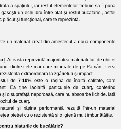
trală a spațiului, iar restul elementelor trebuie să îl pună
găsești un echilibru între blat și restul bucătăriei, astfel
 plăcut și funcțional, care te reprezintă.
este un material creat din amestecul a două componente
arț:
Aceasta reprezintă majoritatea materialului, de obicei
 unul dintre cele mai dure minerale de pe Pământ, ceea
 rezistență extraordinară la zgârieturi și impact.
stul de
7-10%
este o rășină de înaltă calitate, care
nt. Ea ține laolaltă particulele de cuarț, conferind
ate și o suprafață neporoasă, care nu absoarbe lichide. Iată
zitul de cuarț.
natural și rășina performantă rezultă într-un material
țea pietrei cu o rezistență și o igienă mult îmbunătățite.
pentru blaturile de bucătărie?