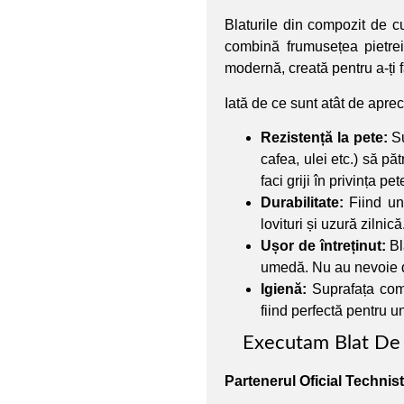
Blaturile din compozit de c
combină frumusețea pietrei 
modernă, creată pentru a-ți 
Iată de ce sunt atât de aprec
Rezistență la pete:
Su
cafea, ulei etc.) să p
faci griji în privința pet
Durabilitate:
Fiind un 
lovituri și uzură zilnică
Ușor de întreținut:
Bl
umedă. Nu au nevoie de
Igienă:
Suprafața comp
fiind perfectă pentru 
Executam Blat De 
Partenerul Oficial Techni