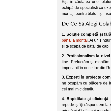
Ești în căutarea unor blat
echipă de specialiști cu expe
montaj, pentru blaturi și ins
De Ce Să Alegi Cola
1. Soluție completă și fără 
până la montaj
. Ai un singur
și te scapă de bătăi de cap.
2. Profesionalism la nivel
tine. Prelucrăm și montăm b
impecabil în orice loc din 
3. Experți în proiecte com
ne ocupăm cu plăcere de luc
cel mai mic detaliu.
4. Rapiditate și eficiență:
repede și îți răspundem la s
prindă viață cât mai repede.