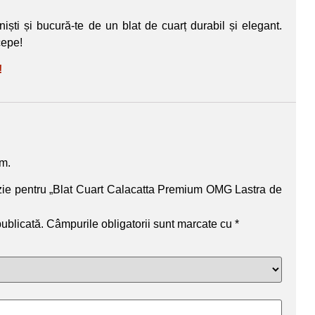
iști și bucură-te de un blat de cuarț durabil și elegant.
cepe!
!
um.
enzie pentru „Blat Cuart Calacatta Premium OMG Lastra de
publicată.
Câmpurile obligatorii sunt marcate cu
*