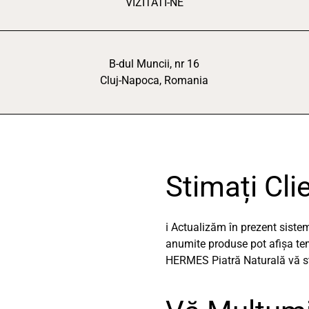
VIZITATI-NE
B-dul Muncii, nr 16
Cluj-Napoca, Romania
Stimați Clie
ℹ️ Actualizăm în prezent sist
anumite produse pot afișa temp
HERMES Piatră Naturală vă stă