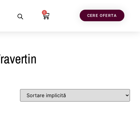
0
CERE OFERTA
ravertin