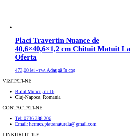
Placi Travertin Nuance de
40,6×40,6×1,2 cm Chituit Matuit La
Oferta
473,00
lei
Adaugă în coș
+TVA
VIZITATI-NE
B-dul Muncii, nr 16
Cluj-Napoca, Romania
CONTACTATI-NE
Tel: 0736 388 206
Email: hermes.piatranaturala@gmail.com
LINKURI UTILE