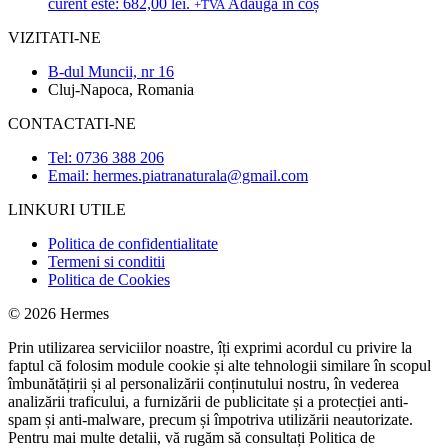
curent este: 682,00 lei.
Adaugă în coș
+TVA
VIZITATI-NE
B-dul Muncii, nr 16
Cluj-Napoca, Romania
CONTACTATI-NE
Tel: 0736 388 206
Email: hermes.piatranaturala@gmail.com
LINKURI UTILE
Politica de confidentialitate
Termeni si conditii
Politica de Cookies
© 2026 Hermes
Prin utilizarea serviciilor noastre, îți exprimi acordul cu privire la
faptul că folosim module cookie și alte tehnologii similare în scopul
îmbunătățirii și al personalizării conținutului nostru, în vederea
analizării traficului, a furnizării de publicitate și a protecției anti-
spam și anti-malware, precum și împotriva utilizării neautorizate.
Pentru mai multe detalii, vă rugăm să consultați
Politica de