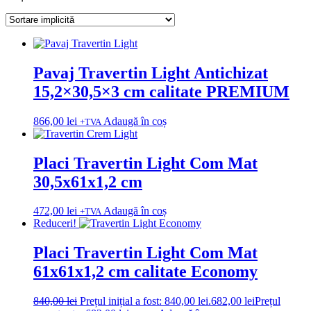
Pavaj Travertin Light Antichizat
15,2×30,5×3 cm calitate PREMIUM
866,00
lei
Adaugă în coș
+TVA
Placi Travertin Light Com Mat
30,5x61x1,2 cm
472,00
lei
Adaugă în coș
+TVA
Reduceri!
Placi Travertin Light Com Mat
61x61x1,2 cm calitate Economy
840,00
lei
Prețul inițial a fost: 840,00 lei.
682,00
lei
Prețul