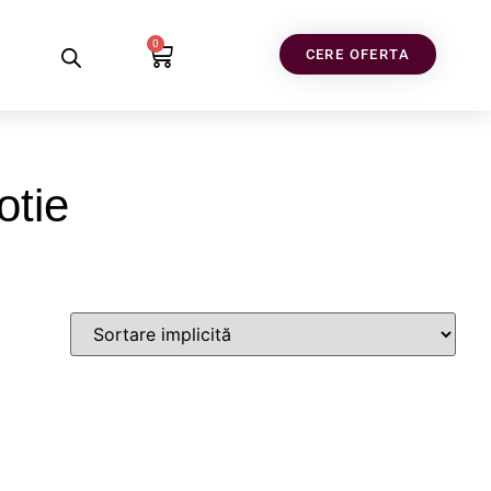
0
CERE OFERTA
otie