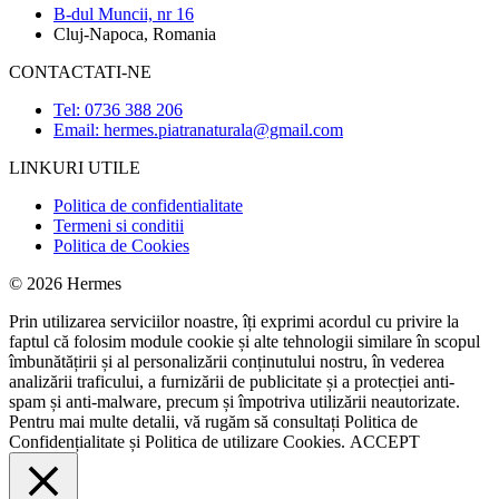
B-dul Muncii, nr 16
Cluj-Napoca, Romania
CONTACTATI-NE
Tel: 0736 388 206
Email: hermes.piatranaturala@gmail.com
LINKURI UTILE
Politica de confidentialitate
Termeni si conditii
Politica de Cookies
© 2026 Hermes
Prin utilizarea serviciilor noastre, îți exprimi acordul cu privire la
faptul că folosim module cookie și alte tehnologii similare în scopul
îmbunătățirii și al personalizării conținutului nostru, în vederea
analizării traficului, a furnizării de publicitate și a protecției anti-
spam și anti-malware, precum și împotriva utilizării neautorizate.
Pentru mai multe detalii, vă rugăm să consultați
Politica de
Confidențialitate
și
Politica de utilizare Cookies.
ACCEPT