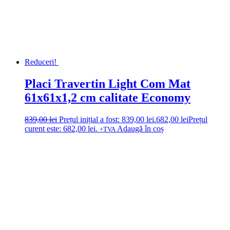
Reduceri!
Placi Travertin Light Com Mat
61x61x1,2 cm calitate Economy
839,00
lei
Prețul inițial a fost: 839,00 lei.
682,00
lei
Prețul
curent este: 682,00 lei.
Adaugă în coș
+TVA