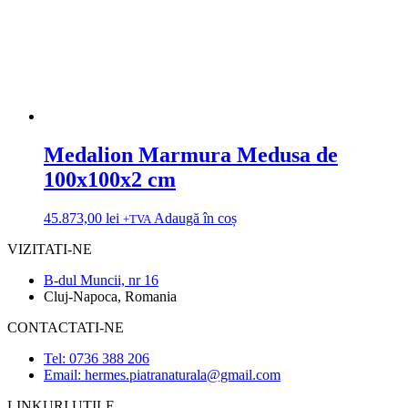
Medalion Marmura Medusa de
100x100x2 cm
45.873,00
lei
Adaugă în coș
+TVA
VIZITATI-NE
B-dul Muncii, nr 16
Cluj-Napoca, Romania
CONTACTATI-NE
Tel: 0736 388 206
Email: hermes.piatranaturala@gmail.com
LINKURI UTILE