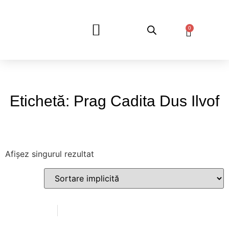
0
DESPRE NOI
Etichetă: Prag Cadita Dus Ilvof
Afișez singurul rezultat