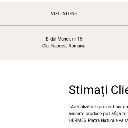
VIZITATI-NE
B-dul Muncii, nr 16
Cluj-Napoca, Romania
Stimați Cli
ℹ️ Actualizăm în prezent sist
anumite produse pot afișa temp
HERMES Piatră Naturală vă stă