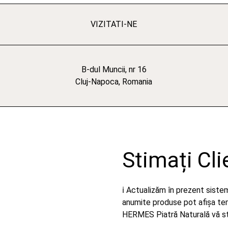
VIZITATI-NE
B-dul Muncii, nr 16
Cluj-Napoca, Romania
Stimați Cli
ℹ️ Actualizăm în prezent sist
anumite produse pot afișa temp
HERMES Piatră Naturală vă stă