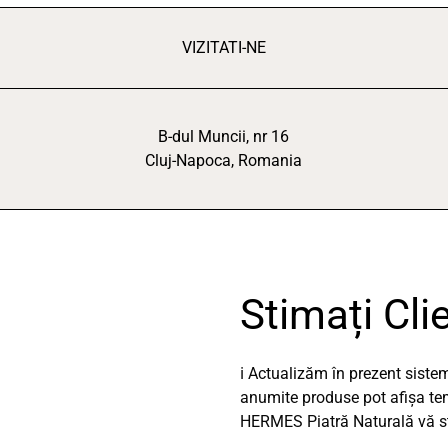
VIZITATI-NE
B-dul Muncii, nr 16
Cluj-Napoca, Romania
Stimați Clie
ℹ️ Actualizăm în prezent sist
anumite produse pot afișa temp
HERMES Piatră Naturală vă stă