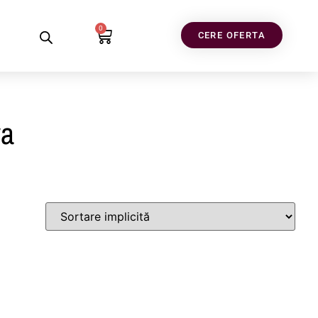
0
CERE OFERTA
va