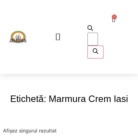
0
DESPRE NOI
Etichetă: Marmura Crem Iasi
Afișez singurul rezultat