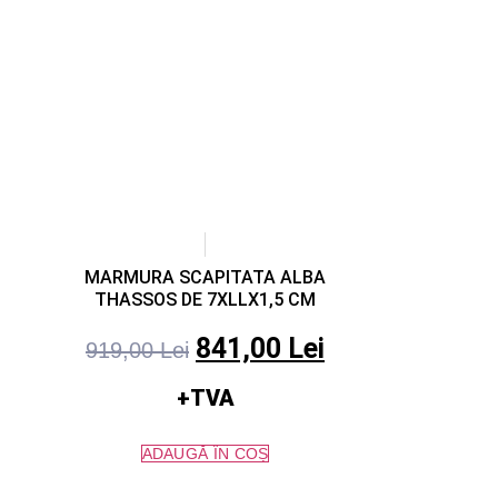
MARMURA SCAPITATA ALBA
THASSOS DE 7XLLX1,5 CM
841,00
Lei
919,00
Lei
+TVA
ADAUGĂ ÎN COȘ