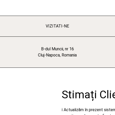
VIZITATI-NE
B-dul Muncii, nr 16
Cluj-Napoca, Romania
Stimați Cli
ℹ️ Actualizăm în prezent sist