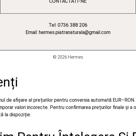
CONTACTATI-NE
Tel: 0736 388 206
Email: hermes.piatranaturala@gmail.com
© 2026 Hermes
enți
emul de afișare al prețurilor pentru conversia automată EUR–RON.
orar valori incorecte. Pentru confirmarea prețurilor finale și a 
 la dispoziție.