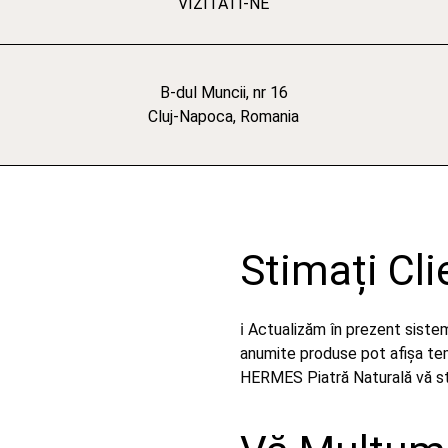
VIZITATI-NE
B-dul Muncii, nr 16
Cluj-Napoca, Romania
Stimați Cli
ℹ️ Actualizăm în prezent sist
anumite produse pot afișa temp
HERMES Piatră Naturală vă stă