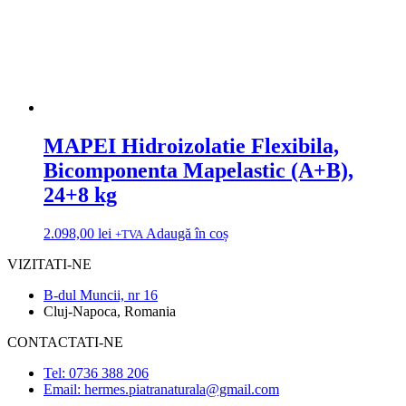
MAPEI Hidroizolatie Flexibila,
Bicomponenta Mapelastic (A+B),
24+8 kg
2.098,00
lei
Adaugă în coș
+TVA
VIZITATI-NE
B-dul Muncii, nr 16
Cluj-Napoca, Romania
CONTACTATI-NE
Tel: 0736 388 206
Email: hermes.piatranaturala@gmail.com