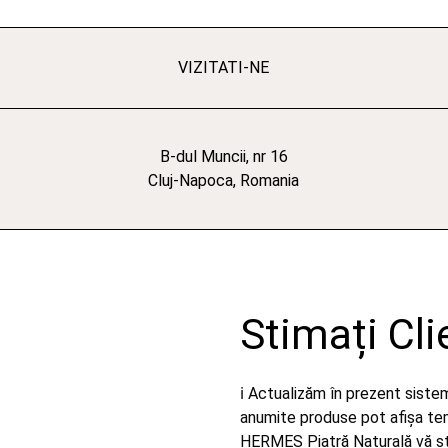
VIZITATI-NE
B-dul Muncii, nr 16
Cluj-Napoca, Romania
Stimați Cli
ℹ️ Actualizăm în prezent sist
anumite produse pot afișa temp
HERMES Piatră Naturală vă stă