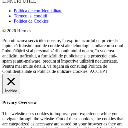
LINKURI UTILE
Politica de confidentialitate
Termeni si conditii
Politica de Cookies
© 2026 Hermes
Prin utilizarea serviciilor noastre, îți exprimi acordul cu privire la
faptul că folosim module cookie și alte tehnologii similare în scopul
îmbunătățirii și al personalizării conținutului nostru, în vederea
analizării traficului, a furnizării de publicitate și a protecției anti-
spam și anti-malware, precum și împotriva utilizării neautorizate.
Pentru mai multe detalii, vă rugăm să consultați
Politica de
Confidențialitate
și
Politica de utilizare Cookies.
ACCEPT
Închide
Privacy Overview
This website uses cookies to improve your experience while you
navigate through the website. Out of these cookies, the cookies that
are categorized as necessary are stored on your browser as they are