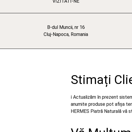
VIZITATI-NE
B-dul Muncii, nr 16
Cluj-Napoca, Romania
Stimați Cli
ℹ️ Actualizăm în prezent sist
anumite produse pot afișa temp
HERMES Piatră Naturală vă stă