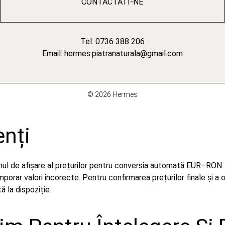
CONTACTATI-NE
Tel: 0736 388 206
Email: hermes.piatranaturala@gmail.com
© 2026 Hermes
enți
emul de afișare al prețurilor pentru conversia automată EUR–RON.
orar valori incorecte. Pentru confirmarea prețurilor finale și a 
 la dispoziție.