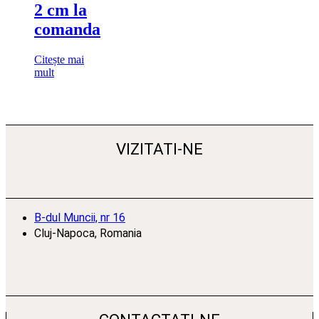
2 cm la
comanda
Citește mai
mult
VIZITATI-NE
B-dul Muncii, nr 16
Cluj-Napoca, Romania