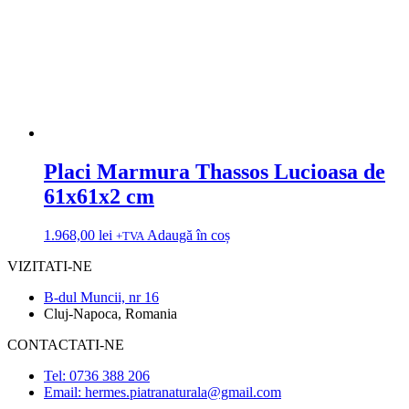
Placi Marmura Thassos Lucioasa de
61x61x2 cm
1.968,00
lei
Adaugă în coș
+TVA
VIZITATI-NE
B-dul Muncii, nr 16
Cluj-Napoca, Romania
CONTACTATI-NE
Tel: 0736 388 206
Email: hermes.piatranaturala@gmail.com