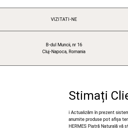
VIZITATI-NE
B-dul Muncii, nr 16
Cluj-Napoca, Romania
Stimați Cli
ℹ️ Actualizăm în prezent sist
anumite produse pot afișa temp
HERMES Piatră Naturală vă stă