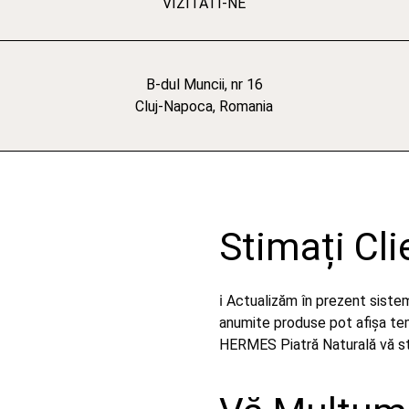
VIZITATI-NE
B-dul Muncii, nr 16
Cluj-Napoca, Romania
Stimați Cli
ℹ️ Actualizăm în prezent sist
anumite produse pot afișa temp
HERMES Piatră Naturală vă stă