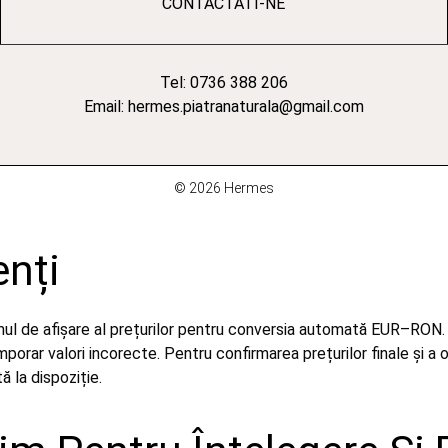
CONTACTATI-NE
Tel: 0736 388 206
Email: hermes.piatranaturala@gmail.com
© 2026 Hermes
enți
emul de afișare al prețurilor pentru conversia automată EUR–RON.
orar valori incorecte. Pentru confirmarea prețurilor finale și a 
 la dispoziție.