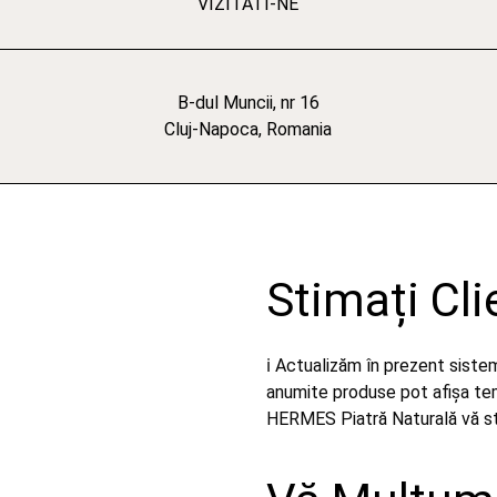
VIZITATI-NE
B-dul Muncii, nr 16
Cluj-Napoca, Romania
Stimați Cli
ℹ️ Actualizăm în prezent sist
anumite produse pot afișa temp
HERMES Piatră Naturală vă stă