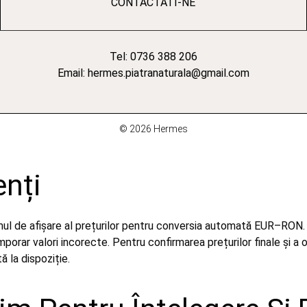
CONTACTATI-NE
Tel: 0736 388 206
Email: hermes.piatranaturala@gmail.com
© 2026 Hermes
enți
emul de afișare al prețurilor pentru conversia automată EUR–RON.
orar valori incorecte. Pentru confirmarea prețurilor finale și a 
 la dispoziție.