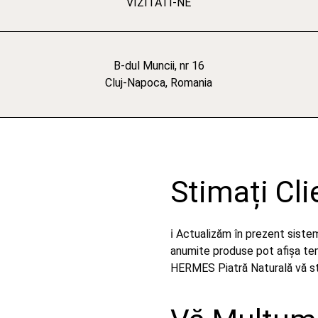
VIZITATI-NE
B-dul Muncii, nr 16
Cluj-Napoca, Romania
Stimați Cli
ℹ️ Actualizăm în prezent sist
anumite produse pot afișa temp
HERMES Piatră Naturală vă stă