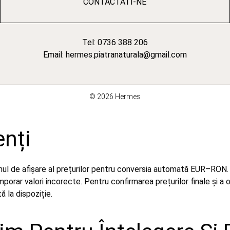
CONTACTATI-NE
Tel: 0736 388 206
Email: hermes.piatranaturala@gmail.com
© 2026 Hermes
enți
emul de afișare al prețurilor pentru conversia automată EUR–RON.
orar valori incorecte. Pentru confirmarea prețurilor finale și a 
 la dispoziție.