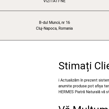
VIZITATI-NE
B-dul Muncii, nr 16
Cluj-Napoca, Romania
Stimați Cli
ℹ️ Actualizăm în prezent sist
anumite produse pot afișa temp
HERMES Piatră Naturală vă stă