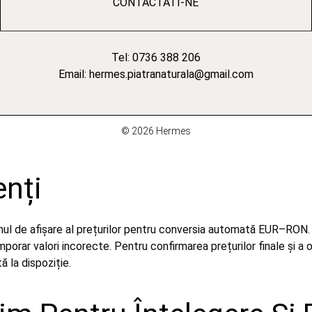
CONTACTATI-NE
Tel: 0736 388 206
Email: hermes.piatranaturala@gmail.com
© 2026 Hermes
enți
emul de afișare al prețurilor pentru conversia automată EUR–RON.
orar valori incorecte. Pentru confirmarea prețurilor finale și a 
 la dispoziție.