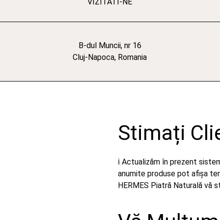
VIZITATI-NE
B-dul Muncii, nr 16
Cluj-Napoca, Romania
Stimați Cli
ℹ️ Actualizăm în prezent sist
anumite produse pot afișa temp
HERMES Piatră Naturală vă stă