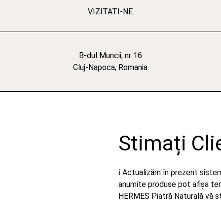
VIZITATI-NE
B-dul Muncii, nr 16
Cluj-Napoca, Romania
Stimați Cli
ℹ️ Actualizăm în prezent sist
anumite produse pot afișa temp
HERMES Piatră Naturală vă stă