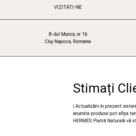
VIZITATI-NE
B-dul Muncii, nr 16
Cluj-Napoca, Romania
Stimați Cli
ℹ️ Actualizăm în prezent sist
anumite produse pot afișa temp
HERMES Piatră Naturală vă stă