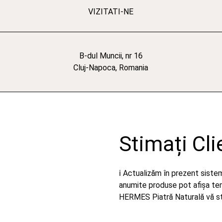
VIZITATI-NE
B-dul Muncii, nr 16
Cluj-Napoca, Romania
Stimați Cli
ℹ️ Actualizăm în prezent sist
anumite produse pot afișa temp
HERMES Piatră Naturală vă stă