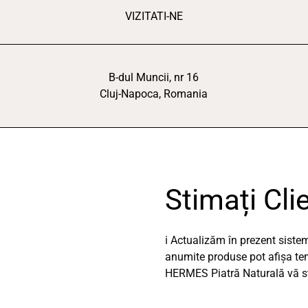
VIZITATI-NE
B-dul Muncii, nr 16
Cluj-Napoca, Romania
Stimați Clie
ℹ️ Actualizăm în prezent sist
anumite produse pot afișa temp
HERMES Piatră Naturală vă stă