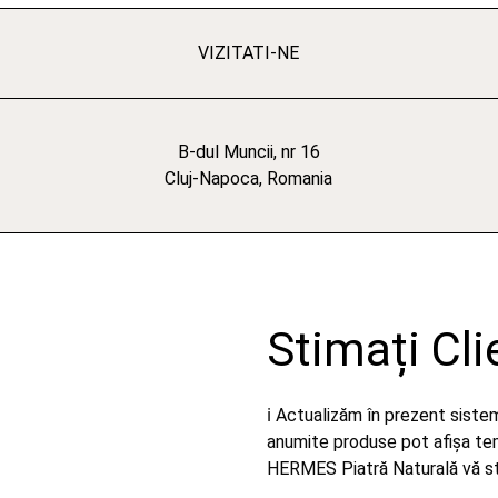
VIZITATI-NE
B-dul Muncii, nr 16
Cluj-Napoca, Romania
Stimați Cli
ℹ️ Actualizăm în prezent sist
anumite produse pot afișa temp
HERMES Piatră Naturală vă stă