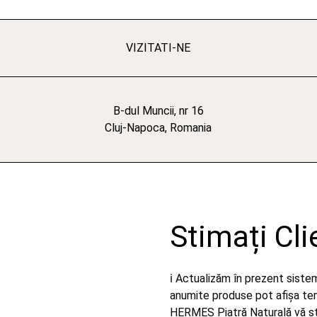
VIZITATI-NE
B-dul Muncii, nr 16
Cluj-Napoca, Romania
Stimați Cli
ℹ️ Actualizăm în prezent sist
anumite produse pot afișa temp
HERMES Piatră Naturală vă stă