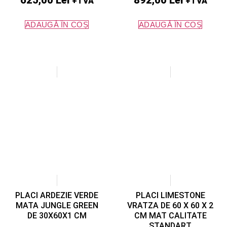
625,00
Lei
892,00
Lei
+TVA
+TVA
ADAUGĂ ÎN COȘ
ADAUGĂ ÎN COȘ
PLACI ARDEZIE VERDE
PLACI LIMESTONE
MATA JUNGLE GREEN
VRATZA DE 60 X 60 X 2
DE 30X60X1 CM
CM MAT CALITATE
STANDART