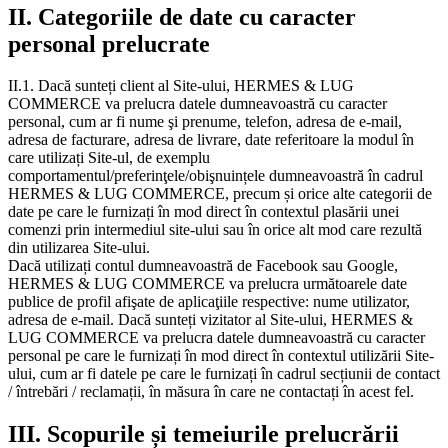
II. Categoriile de date cu caracter
personal prelucrate
II.1. Dacă sunteți client al Site-ului, HERMES & LUG
COMMERCE va prelucra datele dumneavoastră cu caracter
personal, cum ar fi nume şi prenume, telefon, adresa de e-mail,
adresa de facturare, adresa de livrare, date referitoare la modul în
care utilizați Site-ul, de exemplu
comportamentul/preferinţele/obişnuințele dumneavoastră în cadrul
HERMES & LUG COMMERCE, precum și orice alte categorii de
date pe care le furnizați în mod direct în contextul plasării unei
comenzi prin intermediul site-ului sau în orice alt mod care rezultă
din utilizarea Site-ului.
Dacă utilizați contul dumneavoastră de Facebook sau Google,
HERMES & LUG COMMERCE va prelucra următoarele date
publice de profil afişate de aplicaţiile respective: nume utilizator,
adresa de e-mail. Dacă sunteți vizitator al Site-ului, HERMES &
LUG COMMERCE va prelucra datele dumneavoastră cu caracter
personal pe care le furnizați în mod direct în contextul utilizării Site-
ului, cum ar fi datele pe care le furnizați în cadrul secțiunii de contact
/ întrebări / reclamații, în măsura în care ne contactați în acest fel.
III. Scopurile și temeiurile prelucrării