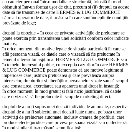
cu caracter personal într-o modalitate structurată, folosită în mod
obișnuit și într-un format ușor de citit, precum și (ii) dreptul ca aceste
date să fie transmise de către HERMES & LUG COMMERCE
către alt operator de date, în măsura în care sunt îndeplinite condițiile
prevăzute de lege;
dreptul la opoziție – în ceea ce privește activitățile de prelucrare se
poate exercita prin transmiterea unei solicitări conform celor indicate
mai jos;
în orice moment, din motive legate de situația particulară în care se
află persoana vizată, ca datele care o vizează să fie prelucrate în
temeiul interesului legitim al HERMES & LUG COMMERCE sau
în temeiul interesului public, cu excepția cazurilor în care HERMES
& LUG COMMERCE poate demonstra că are motive legitime și
imperioase care justifică prelucarea și care prevalează asupra
intereselor, drepturilor și libertăților persoanelor vizate sau că scopul
este constatarea, exercitarea sau apararea unui drept în instanță;
în orice moment, în mod gratuit și fără nicio justificare, că datele
care o vizează să fie prelucrate în scop de marketing direct.
dreptul de a nu fi supus unei decizii individuale automate, respectiv
dreptul de a nu fi subiectul unei decizii luate numai pe baza unor
activități de prelucrare automate, inclusiv crearea de profiluri, care
produce efecte juridice care privesc persoana vizată sau o afectează
în mod similar într-o măsură semnificativă;