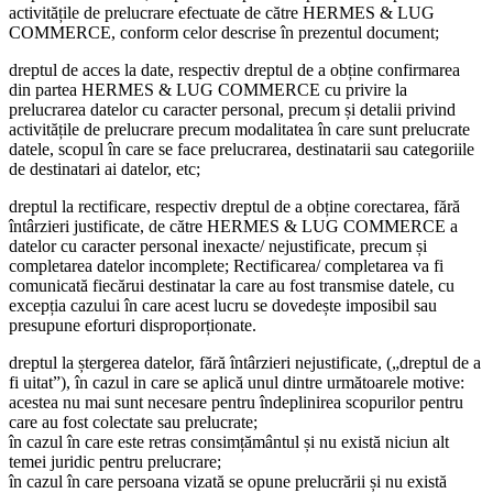
activitățile de prelucrare efectuate de către HERMES & LUG
COMMERCE, conform celor descrise în prezentul document;
dreptul de acces la date, respectiv dreptul de a obține confirmarea
din partea HERMES & LUG COMMERCE cu privire la
prelucrarea datelor cu caracter personal, precum și detalii privind
activitățile de prelucrare precum modalitatea în care sunt prelucrate
datele, scopul în care se face prelucrarea, destinatarii sau categoriile
de destinatari ai datelor, etc;
dreptul la rectificare, respectiv dreptul de a obține corectarea, fără
întârzieri justificate, de către HERMES & LUG COMMERCE a
datelor cu caracter personal inexacte/ nejustificate, precum și
completarea datelor incomplete; Rectificarea/ completarea va fi
comunicată fiecărui destinatar la care au fost transmise datele, cu
excepția cazului în care acest lucru se dovedește imposibil sau
presupune eforturi disproporționate.
dreptul la ștergerea datelor, fără întârzieri nejustificate, („dreptul de a
fi uitat”), în cazul in care se aplică unul dintre următoarele motive:
acestea nu mai sunt necesare pentru îndeplinirea scopurilor pentru
care au fost colectate sau prelucrate;
în cazul în care este retras consimțământul și nu există niciun alt
temei juridic pentru prelucrare;
în cazul în care persoana vizată se opune prelucrării și nu există