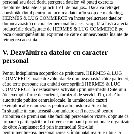
personal sau dacă doriți ștergerea datelor, vă puteți exercita
drepturile detaliate la punctul VII de mai jos.. Dacă vă retrageți
consimțământul pentru prelucrarea datelor în scop de marketing,
HERMES & LUG COMMERCE va înceta prelucrarea datelor
dumneavoastră cu caracter personal în acest scop, fără însă a afecta
prelucrările desfășurate de HERMES & LUG COMMERCE pe
baza consimțământului exprimat de către dumneavoastră înainte de
retragerea acestuia.
V. Dezvăluirea datelor cu caracter
personal
Pentru îndeplinirea scopurilor de prelucrare, HERMES & LUG
COMMERCE poate dezvălui datele dumneavoastră către parteneri,
către terțe persoane sau entități care sprijină HERMES & LUG
COMMERCE în desfășurarea activității prin intermediul Site-ului
(de exemplu firme de curierat, furnizori de servicii IT), ori către
autoritățile publice centrale/locale, în următoarele cazuri
exemplificativ enumerate: pentru administrarea Site-ului;
în situațiile în care această comunicare ar fi necesară pentru
atribuirea de premii sau alte facilități persoanelor vizate, obținute ca
urmare a participării lor la diverse campanii promoționale organizate
de către Amplusnet Srl prin intermediul Site-ului;
pentru menținerea, personalizarea și îmbunătățirea Site-ului și a