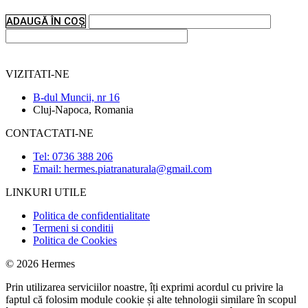
ADAUGĂ ÎN COȘ
VIZITATI-NE
B-dul Muncii, nr 16
Cluj-Napoca, Romania
CONTACTATI-NE
Tel: 0736 388 206
Email: hermes.piatranaturala@gmail.com
LINKURI UTILE
Politica de confidentialitate
Termeni si conditii
Politica de Cookies
© 2026 Hermes
Prin utilizarea serviciilor noastre, îți exprimi acordul cu privire la
faptul că folosim module cookie și alte tehnologii similare în scopul