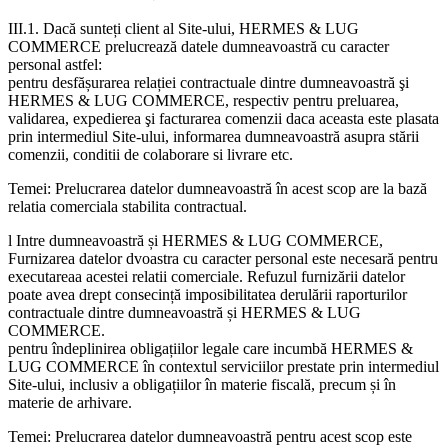
III.1. Dacă sunteți client al Site-ului, HERMES & LUG
COMMERCE prelucrează datele dumneavoastră cu caracter
personal astfel:
pentru desfășurarea relației contractuale dintre dumneavoastră şi
HERMES & LUG COMMERCE, respectiv pentru preluarea,
validarea, expedierea şi facturarea comenzii daca aceasta este plasata
prin intermediul Site-ului, informarea dumneavoastră asupra stării
comenzii, conditii de colaborare si livrare etc.
Temei: Prelucrarea datelor dumneavoastră în acest scop are la bază
relatia comerciala stabilita contractual.
l Intre dumneavoastră și HERMES & LUG COMMERCE,
Furnizarea datelor dvoastra cu caracter personal este necesară pentru
executareaa acestei relatii comerciale. Refuzul furnizării datelor
poate avea drept consecință imposibilitatea derulării raporturilor
contractuale dintre dumneavoastră și HERMES & LUG
COMMERCE.
pentru îndeplinirea obligațiilor legale care incumbă HERMES &
LUG COMMERCE în contextul serviciilor prestate prin intermediul
Site-ului, inclusiv a obligațiilor în materie fiscală, precum și în
materie de arhivare.
Temei: Prelucrarea datelor dumneavoastră pentru acest scop este