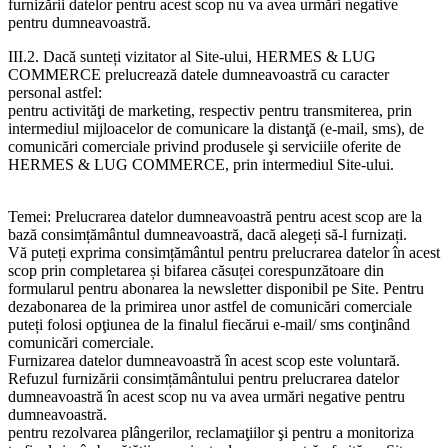
furnizării datelor pentru acest scop nu va avea urmări negative
pentru dumneavoastră.
III.2. Dacă sunteți vizitator al Site-ului, HERMES & LUG
COMMERCE prelucrează datele dumneavoastră cu caracter
personal astfel:
pentru activităţi de marketing, respectiv pentru transmiterea, prin
intermediul mijloacelor de comunicare la distanţă (e-mail, sms), de
comunicări comerciale privind produsele şi serviciile oferite de
HERMES & LUG COMMERCE, prin intermediul Site-ului.
Temei: Prelucrarea datelor dumneavoastră pentru acest scop are la
bază consimțământul dumneavoastră, dacă alegeți să-l furnizați.
Vă puteți exprima consimțământul pentru prelucrarea datelor în acest
scop prin completarea și bifarea căsuței corespunzătoare din
formularul pentru abonarea la newsletter disponibil pe Site. Pentru
dezabonarea de la primirea unor astfel de comunicări comerciale
puteți folosi opţiunea de la finalul fiecărui e-mail/ sms conţinând
comunicări comerciale.
Furnizarea datelor dumneavoastră în acest scop este voluntară.
Refuzul furnizării consimțământului pentru prelucrarea datelor
dumneavoastră în acest scop nu va avea urmări negative pentru
dumneavoastră.
pentru rezolvarea plângerilor, reclamaţiilor şi pentru a monitoriza