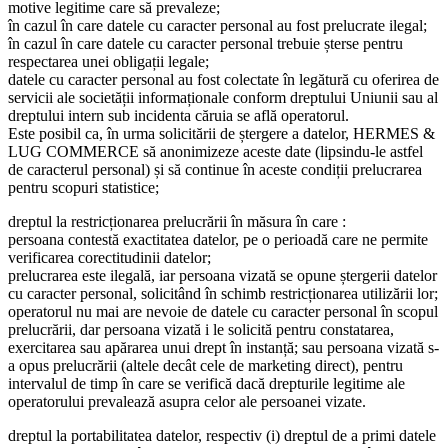
motive legitime care să prevaleze;
în cazul în care datele cu caracter personal au fost prelucrate ilegal;
în cazul în care datele cu caracter personal trebuie șterse pentru
respectarea unei obligații legale;
datele cu caracter personal au fost colectate în legătură cu oferirea de
servicii ale societății informaționale conform dreptului Uniunii sau al
dreptului intern sub incidenta căruia se află operatorul.
Este posibil ca, în urma solicitării de ștergere a datelor, HERMES &
LUG COMMERCE să anonimizeze aceste date (lipsindu-le astfel
de caracterul personal) și să continue în aceste condiții prelucrarea
pentru scopuri statistice;
dreptul la restricționarea prelucrării în măsura în care :
persoana contestă exactitatea datelor, pe o perioadă care ne permite
verificarea corectitudinii datelor;
prelucrarea este ilegală, iar persoana vizată se opune ștergerii datelor
cu caracter personal, solicitând în schimb restricționarea utilizării lor;
operatorul nu mai are nevoie de datele cu caracter personal în scopul
prelucrării, dar persoana vizată i le solicită pentru constatarea,
exercitarea sau apărarea unui drept în instanță; sau persoana vizată s-
a opus prelucrării (altele decât cele de marketing direct), pentru
intervalul de timp în care se verifică dacă drepturile legitime ale
operatorului prevalează asupra celor ale persoanei vizate.
dreptul la portabilitatea datelor, respectiv (i) dreptul de a primi datele