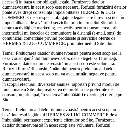
necesară în baza unor obligații legale. Furnizarea datelor
dumneavoastră în acest scop este necesară. Refuzul furnizării datelor
poate avea drept consecință imposibilitatea HERMES & LUG
COMMERCE de a respecta obligațiile legale care îi revin și deci în
imposibilitatea de a vă oferi serviciile prin intermediul Site-ului.
pentru activităţi de marketing, respectiv pentru transmiterea, prin
intermediul mijloacelor de comunicare la distanţă (e-mail, sms) de
comunicări comerciale privind produsele şi serviciile oferite de
HERMES & LUG COMMERCE, prin intermediul Site-ului.
Temei: Prelucrarea datelor dumneavoastră pentru acest scop are la
bază consimțământul dumneavoastră, dacă alegeți să-l furnizați.
Furnizarea datelor dumneavoastră în acest scop este voluntară.
Refuzul furnizării consimțământului pentru prelucrarea datelor
dumneavoastră în acest scop nu va avea urmări negative pentru
dumneavoastră.
în scopul efectuării diverselor analize, raportări privind modul de
funcționare a Site-ului, realizarea de profiluri de preferinţe de
consum, în principal, în vederea îmbunătăţiri experienței oferite pe
Site.
Temei: Prelucrarea datelor dumneavoastră pentru acest scop are la
bază interesul legitim al HERMES & LUG COMMERCE de a
îmbunătății permanent experiența clienților pe Site. Furnizarea
datelor dumneavoastră în acest scop este voluntară. Refuzul