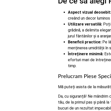
De ce să alegi 
Aspect vizual deosebit
creând un decor luminos și
Utilizare versatilă:
Poți 
grădină, a delimita elegan
jurul fântânilor și a aran
Beneficii practice:
Pe lân
menținerea umidității în s
Întreținere minimă:
Este
eforturi mari de întrețin
timp.
Prelucram Piese Speci
Mă puteți asista de la măsurăto
Da, cu siguranță! Ne mândrim c
tău, de la primul pas și până l
bucuri de un rezultat impecabil, 