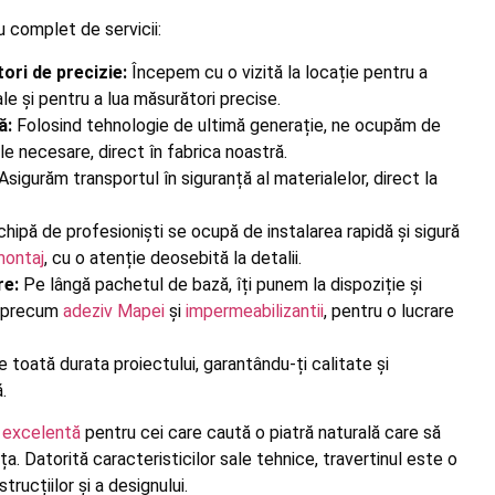
u complet de servicii:
ori de precizie:
Începem cu o vizită la locație pentru a
le și pentru a lua măsurători precise.
ă:
Folosind tehnologie de ultimă generație, ne ocupăm de
jele necesare, direct în fabrica noastră.
Asigurăm transportul în siguranță al materialelor, direct la
hipă de profesioniști se ocupă de instalarea rapidă și sigură
montaj
, cu o atenție deosebită la detalii.
e:
Pe lângă pachetul de bază, îți punem la dispoziție și
, precum
adeziv Mapei
și
impermeabilizantii
, pentru o lucrare
e toată durata proiectului, garantându-ți calitate și
.
 excelentă
pentru cei care caută o piatră naturală care să
. Datorită caracteristicilor sale tehnice, travertinul este o
trucțiilor și a designului.