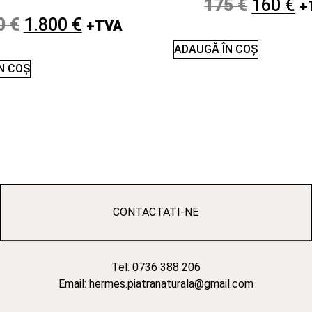
175
€
160
€
+
0
€
1.800
€
+TVA
ADAUGĂ ÎN COȘ
N COȘ
CONTACTATI-NE
Tel: 0736 388 206
Email: hermes.piatranaturala@gmail.com