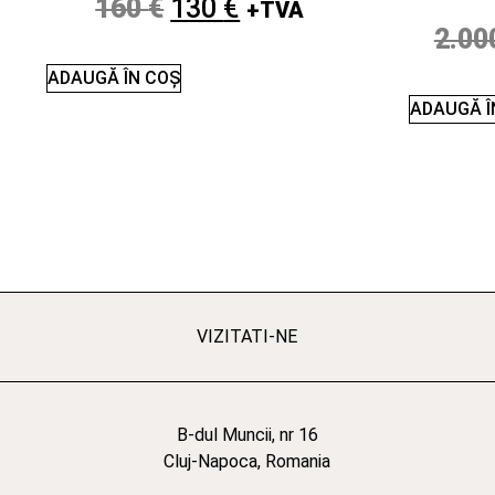
160
€
130
€
+TVA
2.00
ADAUGĂ ÎN COȘ
ADAUGĂ Î
VIZITATI-NE
B-dul Muncii, nr 16
Cluj-Napoca, Romania