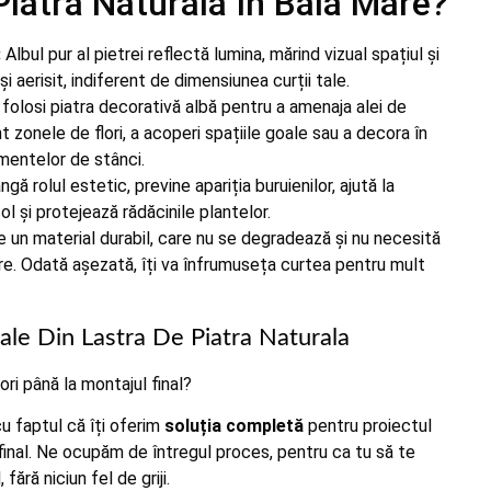
Piatra Naturala In Baia Mare?
:
Albul pur al pietrei reflectă lumina, mărind vizual spațiul și
 aerisit, indiferent de dimensiunea curții tale.
folosi piatra decorativă albă pentru a amenaja alei de
t zonele de flori, a acoperi spațiile goale sau a decora în
jamentelor de stânci.
gă rolul estetic, previne apariția buruienilor, ajută la
ol și protejează rădăcinile plantelor.
 un material durabil, care nu se degradează și nu necesită
ere. Odată așezată, îți va înfrumuseța curtea pentru mult
ale Din Lastra De Piatra Naturala
ri până la montajul final?
u faptul că îți oferim
soluția completă
pentru proiectul
a final. Ne ocupăm de întregul proces, pentru ca tu să te
fără niciun fel de griji.