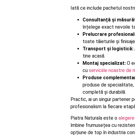
Iată ce include pachetul nostr
Consultanță și măsurăt
înțelege exact nevoile ta
Prelucrare profesional
toate tăieturile și finisa
Transport și logistică:
tine acasă.
Montaj specializat:
O ec
cu
serviciile noastre de 
Produse complementar
produse de specialitate
completă și durabilă.
Practic, ai un singur partener p
profesionalism la fiecare etapă
Piatra Naturala este o
alegere
îmbine frumusețea cu rezistența
opțiune de top în industria cons