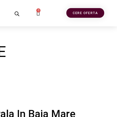
0
CERE OFERTA
E
rala In Baia Mare