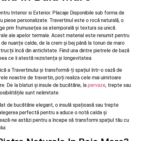
ntru Interior si Exterior. Placaje Disponibile sub forma de
 piese personalizate. Travertinul este o rocă naturală, o
nge prin frumusețea sa atemporală și textura sa unică.
ale ale apelor termale. Acest material este renumit pentru
ma de nuanțe calde, de la crem și bej până la tonuri de maro
trucții încă din antichitate. Fiind una dintre pietrele de bază
ea ce îi atestă rezistența și longevitatea.
 a Travertinului și transformă-ți spațiul într-o oază de
rele noastre de travertin, poți realiza cele mai uimitoare
e. De la blaturi și insule de bucătărie, la
pervaze
, trepte sau
sibilitățile sunt nelimitate.
blat de bucătărie elegant, o insulă spațioasă sau trepte
alegerea perfectă pentru a aduce o notă calda și
ează-ne astăzi pentru a începe să transformi spațiul tău cu
ui.