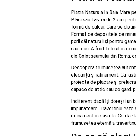
Piatra Naturala In Baia Mare pe
Placi sau Lastra de 2 cm pentru
formă de calcar. Care se disti
Format de depozitele de miner
porii săi naturali și pentru ga
sau roșu. A fost folosit în cons
ale Colosseumului din Roma, ce
Descoperă frumusețea autentică
eleganță și rafinament. Cu last
proiecte de placare și prelucrar
capace de attic sau de gard, po
Indiferent dacă îți dorești un 
impunătoare. Travertinul este 
rafinament în casa ta. Contact
frumusețea eternă a travertinul