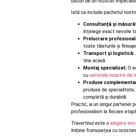
bucuri de un rezultat impecabil, 
Iată ce include pachetul nostr
Consultanță și măsurăt
înțelege exact nevoile ta
Prelucrare profesional
toate tăieturile și finisa
Transport și logistică:
tine acasă.
Montaj specializat:
O ec
cu
serviciile noastre de 
Produse complementar
produse de specialitate
completă și durabilă.
Practic, ai un singur partener p
profesionalism la fiecare etapă
Travertinul este o
alegere exc
îmbine frumusețea cu rezistența