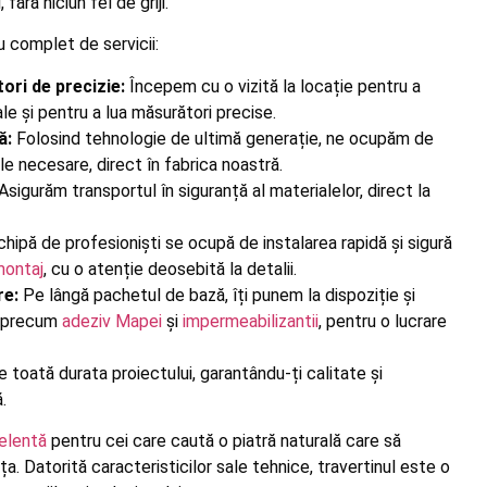
fără niciun fel de griji.
u complet de servicii:
ori de precizie:
Începem cu o vizită la locație pentru a
le și pentru a lua măsurători precise.
ă:
Folosind tehnologie de ultimă generație, ne ocupăm de
jele necesare, direct în fabrica noastră.
Asigurăm transportul în siguranță al materialelor, direct la
hipă de profesioniști se ocupă de instalarea rapidă și sigură
montaj
, cu o atenție deosebită la detalii.
e:
Pe lângă pachetul de bază, îți punem la dispoziție și
, precum
adeziv Mapei
și
impermeabilizantii
, pentru o lucrare
e toată durata proiectului, garantându-ți calitate și
.
elentă
pentru cei care caută o piatră naturală care să
. Datorită caracteristicilor sale tehnice, travertinul este o