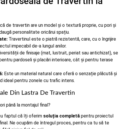
Pardoseala de Travertin la
ă de travertin are un model și o textură proprie, cu pori și
adaugă personalitate oricărui spațiu.
ate:
Travertinul este o piatră rezistentă, care, cu o îngrijire
ectul impecabil de-a lungul anilor.
versității de finisaje (mat, lustruit, periat sau antichizat), se
entru pardoseli și placări interioare, cât și pentru terase
ă:
Este un material natural care oferă o senzație plăcută și
nd ideal pentru zonele cu trafic intens.
ale Din Lastra De Travertin
ri până la montajul final?
u faptul că îți oferim
soluția completă
pentru proiectul
a final. Ne ocupăm de întregul proces, pentru ca tu să te