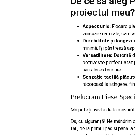
De ce sa aleg 
proiectul meu?
Aspect unic:
Fiecare plac
vinișoare naturale, care 
Durabilitate și longevit
minimă, își păstrează asp
Versatilitate:
Datorită di
potrivește perfect atât p
sau alei exterioare.
Senzație tactilă plăcut
răcoroasă la atingere, fii
Prelucram Piese Speci
Mă puteți asista de la măsurăto
Da, cu siguranță! Ne mândrim c
tău, de la primul pas și până l