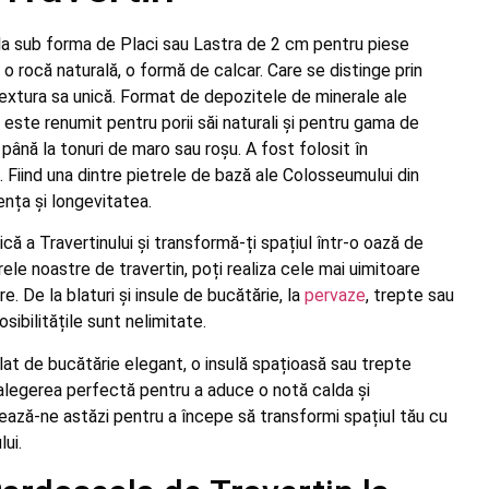
la sub forma de Placi sau Lastra de 2 cm pentru piese
 o rocă naturală, o formă de calcar. Care se distinge prin
extura sa unică. Format de depozitele de minerale ale
este renumit pentru porii săi naturali și pentru gama de
 până la tonuri de maro sau roșu. A fost folosit în
e. Fiind una dintre pietrele de bază ale Colosseumului din
ența și longevitatea.
 a Travertinului și transformă-ți spațiul într-o oază de
rele noastre de travertin, poți realiza cele mai uimitoare
e. De la blaturi și insule de bucătărie, la
pervaze
, trepte sau
sibilitățile sunt nelimitate.
blat de bucătărie elegant, o insulă spațioasă sau trepte
alegerea perfectă pentru a aduce o notă calda și
ează-ne astăzi pentru a începe să transformi spațiul tău cu
ui.