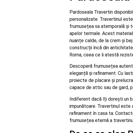
Pardoseala Travertin disponibi
personalizate. Travertinul este
frumusețea sa atemporală și t
apelor termale. Acest material 
nuanțe calde, de la crem și bej
construcții încă din antichitat
Roma, ceea ce îi atestă rezist
Descoperă frumusețea autentică
eleganță și rafinament. Cu last
proiecte de placare și prelucrar
capace de attic sau de gard, po
Indiferent dacă îți dorești un 
impunătoare. Travertinul este 
rafinament în casa ta. Contact
frumusețea eternă a travertinul