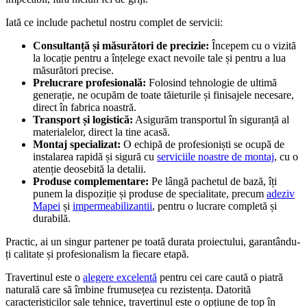
Iată ce include pachetul nostru complet de servicii:
Consultanță și măsurători de precizie:
Începem cu o vizită
la locație pentru a înțelege exact nevoile tale și pentru a lua
măsurători precise.
Prelucrare profesională:
Folosind tehnologie de ultimă
generație, ne ocupăm de toate tăieturile și finisajele necesare,
direct în fabrica noastră.
Transport și logistică:
Asigurăm transportul în siguranță al
materialelor, direct la tine acasă.
Montaj specializat:
O echipă de profesioniști se ocupă de
instalarea rapidă și sigură cu
serviciile noastre de montaj
, cu o
atenție deosebită la detalii.
Produse complementare:
Pe lângă pachetul de bază, îți
punem la dispoziție și produse de specialitate, precum
adeziv
Mapei
și
impermeabilizantii
, pentru o lucrare completă și
durabilă.
Practic, ai un singur partener pe toată durata proiectului, garantându-
ți calitate și profesionalism la fiecare etapă.
Travertinul este o
alegere excelentă
pentru cei care caută o piatră
naturală care să îmbine frumusețea cu rezistența. Datorită
caracteristicilor sale tehnice, travertinul este o opțiune de top în