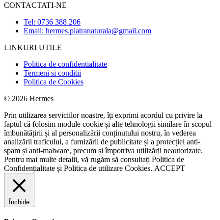
CONTACTATI-NE
Tel: 0736 388 206
Email: hermes.piatranaturala@gmail.com
LINKURI UTILE
Politica de confidentialitate
Termeni si conditii
Politica de Cookies
© 2026 Hermes
Prin utilizarea serviciilor noastre, îți exprimi acordul cu privire la
faptul că folosim module cookie și alte tehnologii similare în scopul
îmbunătățirii și al personalizării conținutului nostru, în vederea
analizării traficului, a furnizării de publicitate și a protecției anti-
spam și anti-malware, precum și împotriva utilizării neautorizate.
Pentru mai multe detalii, vă rugăm să consultați
Politica de
Confidențialitate
și
Politica de utilizare Cookies.
ACCEPT
Închide