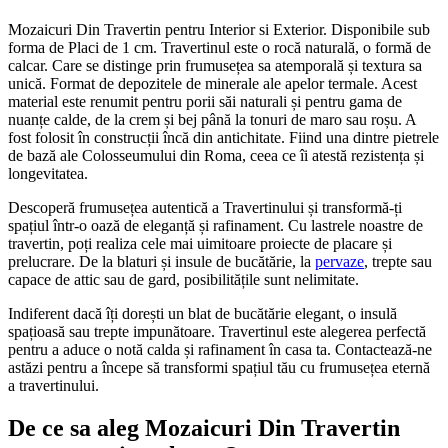
Mozaicuri Din Travertin pentru Interior si Exterior. Disponibile sub
forma de Placi de 1 cm. Travertinul este o rocă naturală, o formă de
calcar. Care se distinge prin frumusețea sa atemporală și textura sa
unică. Format de depozitele de minerale ale apelor termale. Acest
material este renumit pentru porii săi naturali și pentru gama de
nuanțe calde, de la crem și bej până la tonuri de maro sau roșu. A
fost folosit în construcții încă din antichitate. Fiind una dintre pietrele
de bază ale Colosseumului din Roma, ceea ce îi atestă rezistența și
longevitatea.
Descoperă frumusețea autentică a Travertinului și transformă-ți
spațiul într-o oază de eleganță și rafinament. Cu lastrele noastre de
travertin, poți realiza cele mai uimitoare proiecte de placare și
prelucrare. De la blaturi și insule de bucătărie, la
pervaze
, trepte sau
capace de attic sau de gard, posibilitățile sunt nelimitate.
Indiferent dacă îți dorești un blat de bucătărie elegant, o insulă
spațioasă sau trepte impunătoare. Travertinul este alegerea perfectă
pentru a aduce o notă calda și rafinament în casa ta. Contactează-ne
astăzi pentru a începe să transformi spațiul tău cu frumusețea eternă
a travertinului.
De ce sa aleg Mozaicuri Din Travertin