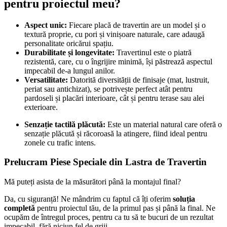
pentru proiectul meu?
Aspect unic:
Fiecare placă de travertin are un model și o
textură proprie, cu pori și vinișoare naturale, care adaugă
personalitate oricărui spațiu.
Durabilitate și longevitate:
Travertinul este o piatră
rezistentă, care, cu o îngrijire minimă, își păstrează aspectul
impecabil de-a lungul anilor.
Versatilitate:
Datorită diversității de finisaje (mat, lustruit,
periat sau antichizat), se potrivește perfect atât pentru
pardoseli și placări interioare, cât și pentru terase sau alei
exterioare.
Senzație tactilă plăcută:
Este un material natural care oferă o
senzație plăcută și răcoroasă la atingere, fiind ideal pentru
zonele cu trafic intens.
Prelucram Piese Speciale din Lastra de Travertin
Mă puteți asista de la măsurători până la montajul final?
Da, cu siguranță! Ne mândrim cu faptul că îți oferim
soluția
completă
pentru proiectul tău, de la primul pas și până la final. Ne
ocupăm de întregul proces, pentru ca tu să te bucuri de un rezultat
impecabil, fără niciun fel de griji.