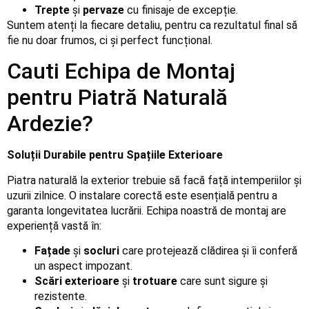
Trepte
și
pervaze
cu finisaje de excepție.
Suntem atenți la fiecare detaliu, pentru ca rezultatul final să
fie nu doar frumos, ci și perfect funcțional.
Cauti Echipa de Montaj
pentru Piatră Naturală
Ardezie?
Soluții Durabile pentru Spațiile Exterioare
Piatra naturală la exterior trebuie să facă față intemperiilor și
uzurii zilnice. O instalare corectă este esențială pentru a
garanta longevitatea lucrării. Echipa noastră de montaj are
experiență vastă în:
Fațade
și
socluri
care protejează clădirea și îi conferă
un aspect impozant.
Scări exterioare
și
trotuare
care sunt sigure și
rezistente.