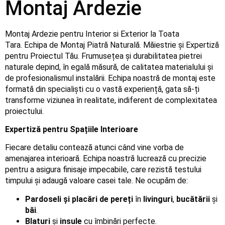
Montaj Ardezie
Montaj Ardezie pentru Interior si Exterior la Toata
Tara. Echipa de Montaj Piatră Naturală. Măiestrie și Expertiză
pentru Proiectul Tău. Frumusețea și durabilitatea pietrei
naturale depind, în egală măsură, de calitatea materialului și
de profesionalismul instalării. Echipa noastră de montaj este
formată din specialiști cu o vastă experiență, gata să-ți
transforme viziunea în realitate, indiferent de complexitatea
proiectului.
Expertiză pentru Spațiile Interioare
Fiecare detaliu contează atunci când vine vorba de
amenajarea interioară. Echipa noastră lucrează cu precizie
pentru a asigura finisaje impecabile, care rezistă testului
timpului și adaugă valoare casei tale. Ne ocupăm de:
Pardoseli și placări de pereți
în
livinguri
,
bucătării
și
băi
.
Blaturi
și
insule
cu îmbinări perfecte.