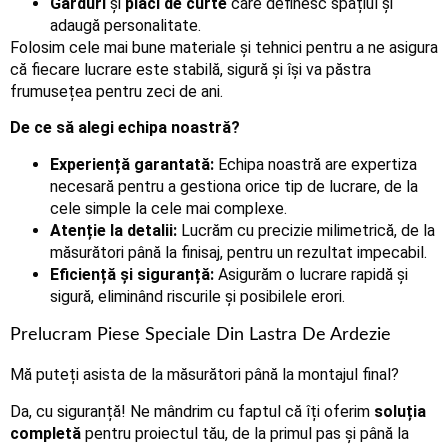
Garduri
și
plăci de curte
care definesc spațiul și
adaugă personalitate.
Folosim cele mai bune materiale și tehnici pentru a ne asigura
că fiecare lucrare este stabilă, sigură și își va păstra
frumusețea pentru zeci de ani.
De ce să alegi echipa noastră?
Experiență garantată:
Echipa noastră are expertiza
necesară pentru a gestiona orice tip de lucrare, de la
cele simple la cele mai complexe.
Atenție la detalii:
Lucrăm cu precizie milimetrică, de la
măsurători până la finisaj, pentru un rezultat impecabil.
Eficiență și siguranță:
Asigurăm o lucrare rapidă și
sigură, eliminând riscurile și posibilele erori.
Prelucram Piese Speciale Din Lastra De Ardezie
Mă puteți asista de la măsurători până la montajul final?
Da, cu siguranță! Ne mândrim cu faptul că îți oferim
soluția
completă
pentru proiectul tău, de la primul pas și până la