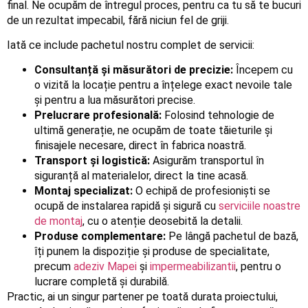
final. Ne ocupăm de întregul proces, pentru ca tu să te bucuri
de un rezultat impecabil, fără niciun fel de griji.
Iată ce include pachetul nostru complet de servicii:
Consultanță și măsurători de precizie:
Începem cu
o vizită la locație pentru a înțelege exact nevoile tale
și pentru a lua măsurători precise.
Prelucrare profesională:
Folosind tehnologie de
ultimă generație, ne ocupăm de toate tăieturile și
finisajele necesare, direct în fabrica noastră.
Transport și logistică:
Asigurăm transportul în
siguranță al materialelor, direct la tine acasă.
Montaj specializat:
O echipă de profesioniști se
ocupă de instalarea rapidă și sigură cu
serviciile noastre
de montaj
, cu o atenție deosebită la detalii.
Produse complementare:
Pe lângă pachetul de bază,
îți punem la dispoziție și produse de specialitate,
precum
adeziv Mapei
și
impermeabilizantii
, pentru o
lucrare completă și durabilă.
Practic, ai un singur partener pe toată durata proiectului,