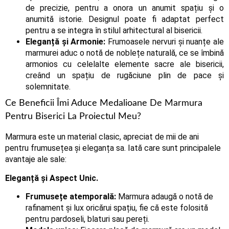
de precizie, pentru a onora un anumit spațiu și o
anumită istorie. Designul poate fi adaptat perfect
pentru a se integra în stilul arhitectural al bisericii.
Eleganță și Armonie:
Frumoasele nervuri și nuanțe ale
marmurei aduc o notă de noblețe naturală, ce se îmbină
armonios cu celelalte elemente sacre ale bisericii,
creând un spațiu de rugăciune plin de pace și
solemnitate.
Ce Beneficii Îmi Aduce Medalioane De Marmura
Pentru Biserici La Proiectul Meu?
Marmura este un material clasic, apreciat de mii de ani
pentru frumusețea și eleganța sa. Iată care sunt principalele
avantaje ale sale:
Eleganță și Aspect Unic.
Frumusețe atemporală:
Marmura adaugă o notă de
rafinament și lux oricărui spațiu, fie că este folosită
pentru pardoseli, blaturi sau pereți.