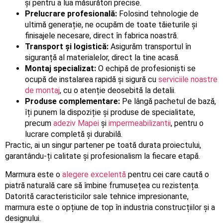
și pentru a lua măsurători precise.
Prelucrare profesională:
Folosind tehnologie de
ultimă generație, ne ocupăm de toate tăieturile și
finisajele necesare, direct în fabrica noastră.
Transport și logistică:
Asigurăm transportul în
siguranță al materialelor, direct la tine acasă.
Montaj specializat:
O echipă de profesioniști se
ocupă de instalarea rapidă și sigură cu
serviciile noastre
de montaj
, cu o atenție deosebită la detalii.
Produse complementare:
Pe lângă pachetul de bază,
îți punem la dispoziție și produse de specialitate,
precum
adeziv Mapei
și
impermeabilizantii
, pentru o
lucrare completă și durabilă.
Practic, ai un singur partener pe toată durata proiectului,
garantându-ți calitate și profesionalism la fiecare etapă.
Marmura este o
alegere excelentă
pentru cei care caută o
piatră naturală care să îmbine frumusețea cu rezistența.
Datorită caracteristicilor sale tehnice impresionante,
marmura este o opțiune de top în industria construcțiilor și a
designului.