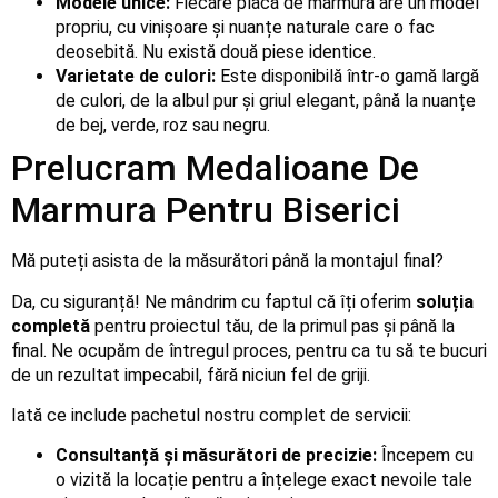
Modele unice:
Fiecare placă de marmură are un model
propriu, cu vinișoare și nuanțe naturale care o fac
deosebită. Nu există două piese identice.
Varietate de culori:
Este disponibilă într-o gamă largă
de culori, de la albul pur și griul elegant, până la nuanțe
de bej, verde, roz sau negru.
Prelucram Medalioane De
Marmura Pentru Biserici
Mă puteți asista de la măsurători până la montajul final?
Da, cu siguranță! Ne mândrim cu faptul că îți oferim
soluția
completă
pentru proiectul tău, de la primul pas și până la
final. Ne ocupăm de întregul proces, pentru ca tu să te bucuri
de un rezultat impecabil, fără niciun fel de griji.
Iată ce include pachetul nostru complet de servicii:
Consultanță și măsurători de precizie:
Începem cu
o vizită la locație pentru a înțelege exact nevoile tale